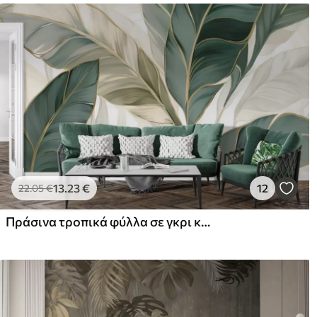
13
.23
€
12
22
.05
€
Πράσινα τροπικά φύλλα σε γκρι και λευκό φόντο