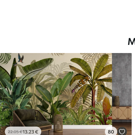
Μ
13
.23
€
80
22
.05
€