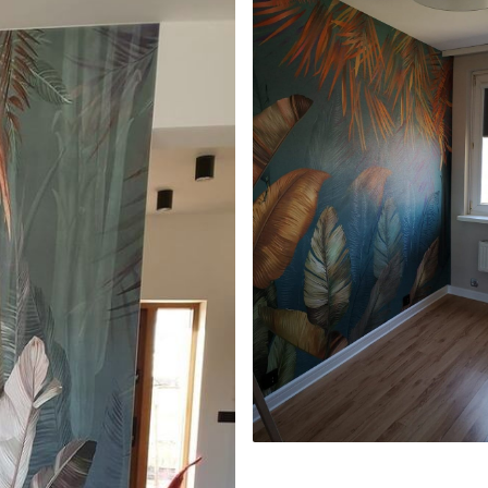
μέγεθος που έχετε ορίσει και κόβεται σε
άτους έως 50 cm.
ια επίστρωση βερνικιού και/ή κόλλα
αθαριστεί απαλά με ένα μαλακό σφουγγάρι.
 μπορούν να καθαριστούν με νερό.
ίμιουμ
67
34
.00
€
/m²