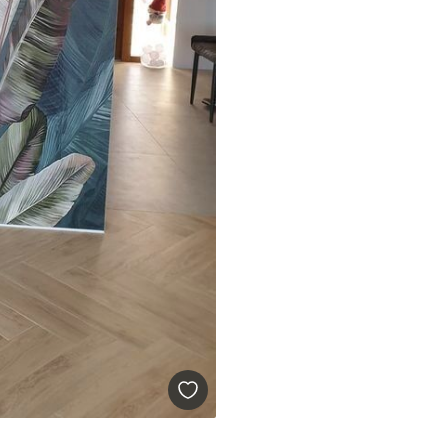
l and Stick
67
49
.00
€
/m²