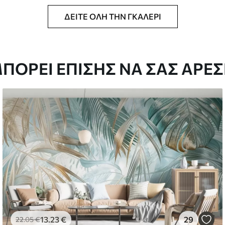
ΔΕΊΤΕ ΌΛΗ ΤΗΝ ΓΚΑΛΕΡΊ
ΠΟΡΕΊ ΕΠΊΣΗΣ ΝΑ ΣΑΣ ΑΡΈΣ
13
.23
€
29
22
.05
€