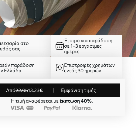
Έτοιμο για παράδοση
πετσαρία στο
σε 1–3 εργάσιμες
γεθός σας
ημέρες
ρεάν παράδοση
Επιστροφές χρημάτων
ην Ελλάδα
εντός 30 ημερών
από
22
.05
13
.23
€
Εμφάνιση τιμής
Η τιμή αναφέρεται με
έκπτωση 40%
.