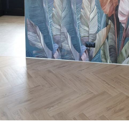
Premium βινύλιο
Pee
65
.00
81
.
39
.00
€
/m²