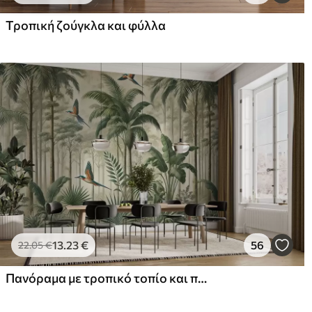
Τροπική ζούγκλα και φύλλα
13
.23
€
56
22
.05
€
Πανόραμα με τροπικό τοπίο και πουλιά