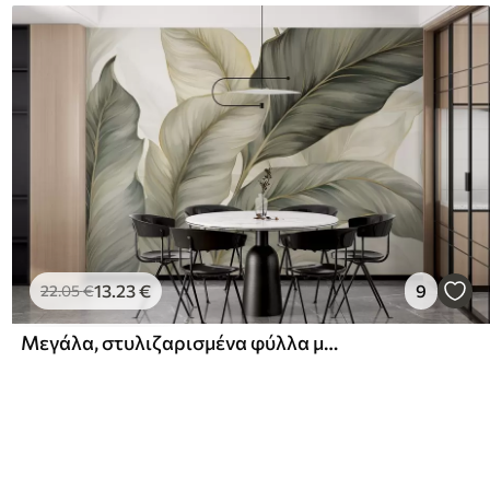
13
.23
€
9
22
.05
€
Μεγάλα, στυλιζαρισμένα φύλλα με λεπτομερείς φλέβες σε διάφορες αποχρώσεις του πράσινου, του κρεμ και του μπεζ