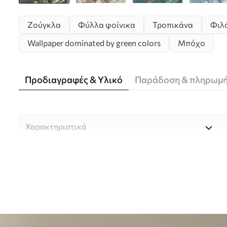
Ζούγκλα
Φύλλα φοίνικα
Τροπικάνα
Φιλ
Wallpaper dominated by green colors
Μπόχο
Προδιαγραφές & Υλικό
Παράδοση & πληρωμ
Χαρακτηριστικά
Υλικό
Επιλέξτε ανάμεσα σε τρία 
κατάλληλο για διαφορετι
Περισσότερες πληροφορίες
διαδικασία προσαρμογής.
Συγγραφέας
UWALLS