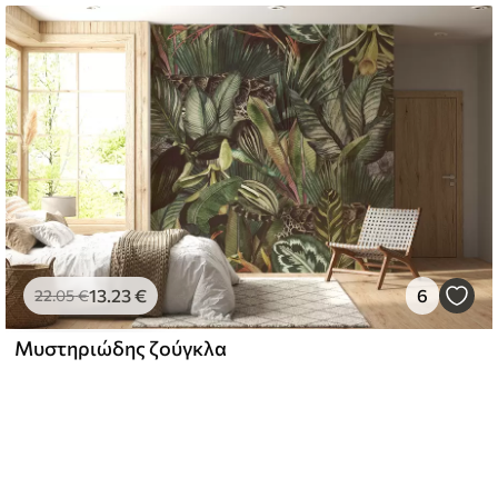
13
.23
€
6
22
.05
€
Μυστηριώδης ζούγκλα