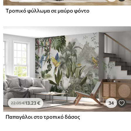
Τροπικό φύλλωμα σε μαύρο φόντο
13
.23
€
34
22
.05
€
Παπαγάλοι στο τροπικό δάσος