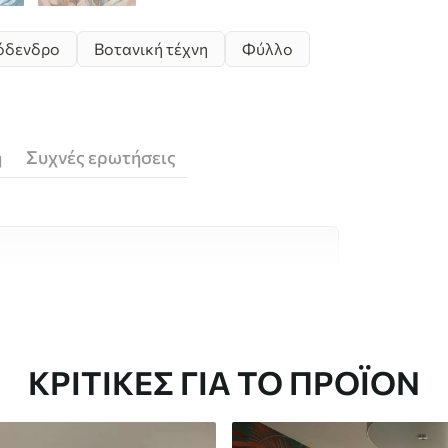
όδενδρο
Βοτανική τέχνη
Φύλλο
ή
Συχνές ερωτήσεις
υλικά υψηλής ποιότητας, το καθένα
κούς χώρους και προϋπολογισμούς.
 είναι διαθέσιμες παρακάτω ή κατά τη
ΚΡΙΤΙΚΈΣ ΓΙΑ ΤΟ ΠΡΟΪΌΝ