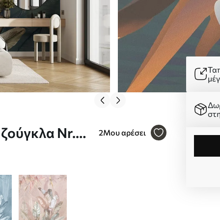
Τα
μέ
Δω
στ
ζούγκλα Nr.
2
Μου αρέσει