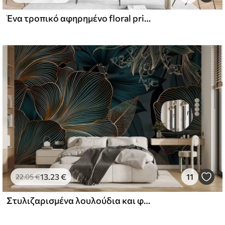
Ένα τροπικό αφηρημένο floral print με μεγάλα φύλλα φοίνικα σε αποχρώσεις του μπλε και του μπεζ δημιουργεί μια πλούσια ατμόσφαιρα
13
.23
€
11
22
.05
€
Στυλιζαρισμένα λουλούδια και φύλλα με περίπλοκες γραμμές σε αποχρώσεις του πετρόλ και του κίτρινου σε σκούρο φόντο