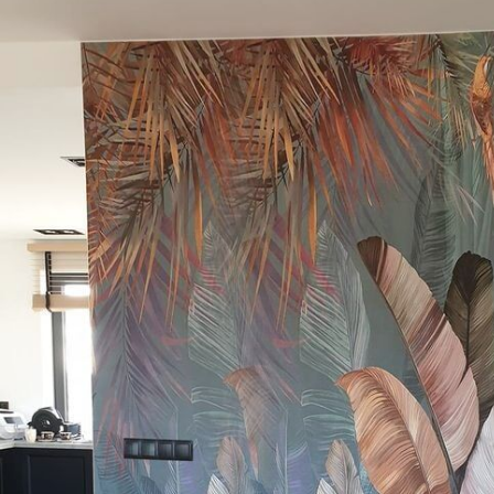
Αριθμός άρθρου
u50468
Παραγωγή
Η εικόνα εκτυπώνεται στο 
πανομοιότυπες λωρίδες πλ
Επιπλέον
Μπορείτε να προσθέσετε μ
ταπετσαρίας.
Καθαρισμός
Η ταπετσαρία μπορεί να κ
Οι ταπετσαρίες με βερνίκι
Μέθοδος εφαρμογής
Απρόσκοπτη εφαρμογή
Διαθέσιμα υλικά
Στάνταρ
Πρ
44
.98
56
.
26
.99
€
/m²