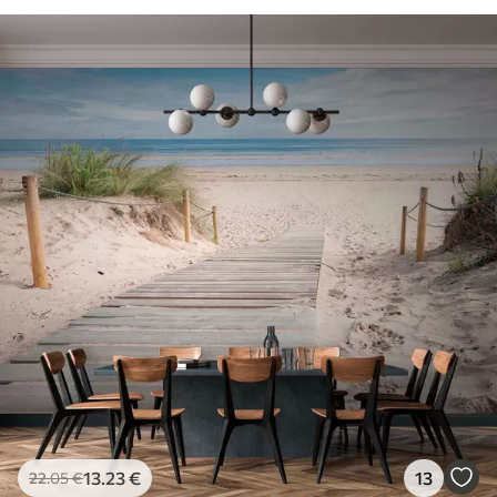
13
.23
€
13
22
.05
€