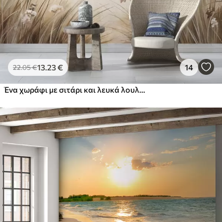
13
.23
€
14
22
.05
€
Ένα χωράφι με σιτάρι και λευκά λουλούδια σε πρώτο πλάνο, μια παραλία και ο ωκεανός στο φόντο, ουδέτερα παστέλ απαλά χρώματα