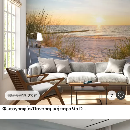
εφαρμογής
Διαθέσιμα υλικά
Στάνταρ
44
.98
26
.99
€
/m²
Πρίμιουμ
56
.67
34
.00
€
/m²
Premium βινύλιο
65
.00
39
.00
€
/m²
13
.23
€
7
22
.05
€
Φωτογραφία/Πανοραμική παραλία Dunes με ηλιοβασίλεμα
Peel and Stick
81
.67
49
.00
€
/m²