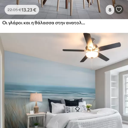
13
.23
€
8
22
.05
€
Οι γλάροι και η θάλασσα στην ανατολή του ηλίου