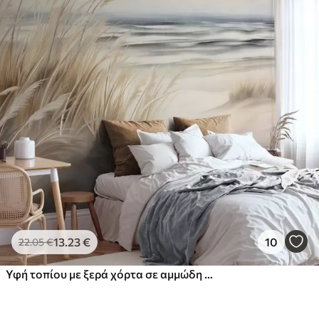
13
.23
€
10
22
.05
€
Υφή τοπίου με ξερά χόρτα σε αμμώδη παραλία, με τον ωκεανό και τον ουρανό στο βάθος