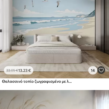
13
.23
€
14
22
.05
€
Θαλασσινό τοπίο ζωγραφισμένο με λαδομπογιά