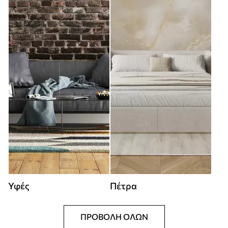
Υφές
Πέτρα
ΠΡΟΒΟΛΉ ΌΛΩΝ