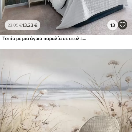
13
.23
€
13
22
.05
€
Τοπίο με μια άγρια παραλία σε στυλ ελαιογραφίας