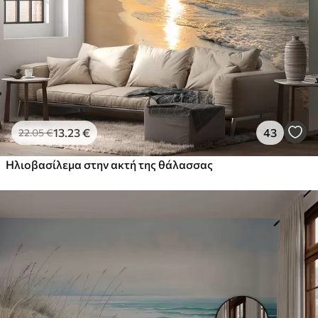
13
.23
€
43
22
.05
€
Ηλιοβασίλεμα στην ακτή της θάλασσας