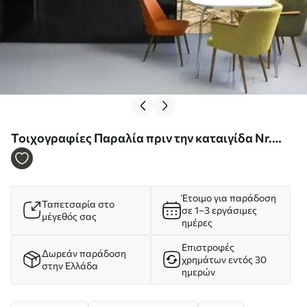
Τοιχογραφίες Παραλία πριν την καταιγίδα Nr.
u62560
Έτοιμο για παράδοση
Ταπετσαρία στο
σε 1–3 εργάσιμες
μέγεθός σας
ημέρες
Επιστροφές
Δωρεάν παράδοση
χρημάτων εντός 30
στην Ελλάδα
ημερών