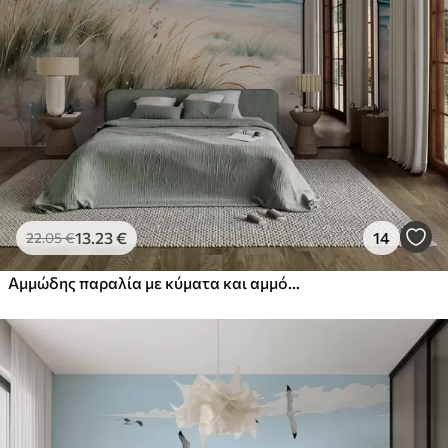
13
.23
€
14
22
.05
€
Αμμώδης παραλία με κύματα και αμμόλοφους