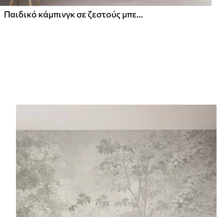
Παιδικό κάμπινγκ σε ζεστούς μπεζ τόνους, σκηνή και ζώα του δάσους