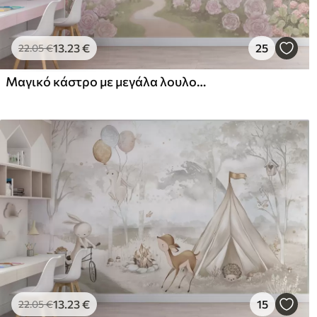
13
.23
€
25
22
.05
€
Μαγικό κάστρο με μεγάλα λουλούδια και δέντρα
13
.23
€
15
22
.05
€