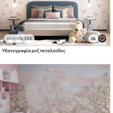
13
.23
€
26
22
.05
€
Υδατογραφία ροζ πεταλούδες