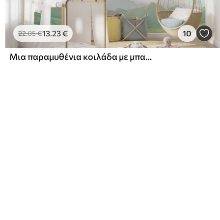
13
.23
€
10
22
.05
€
Μια παραμυθένια κοιλάδα με μπαλόνια