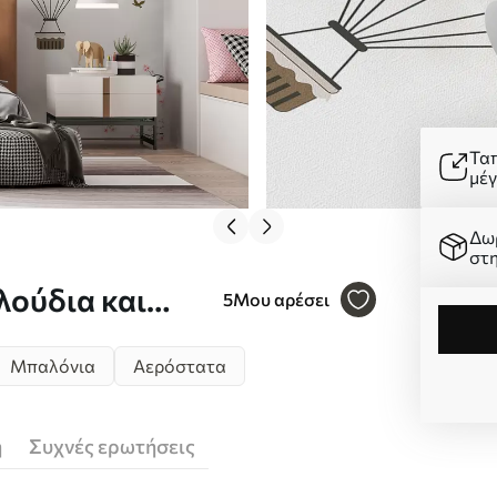
Τα
μέ
Δω
στ
λούδια και
5
Μου αρέσει
Μπαλόνια
Αερόστατα
ή
Συχνές ερωτήσεις