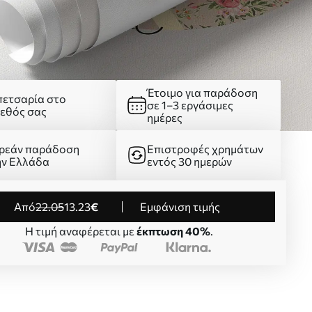
Έτοιμο για παράδοση
πετσαρία στο
σε 1–3 εργάσιμες
γεθός σας
ημέρες
ρεάν παράδοση
Επιστροφές χρημάτων
ην Ελλάδα
εντός 30 ημερών
από
22
.05
13
.23
€
Εμφάνιση τιμής
Η τιμή αναφέρεται με
έκπτωση 40%
.