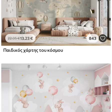
13
.23
€
843
22
.05
€
Παιδικός χάρτης του κόσμου