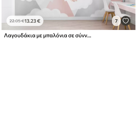
13
.23
€
7
22
.05
€
Λαγουδάκια με μπαλόνια σε σύννεφα ανάμεσα σε βουνοκορφές