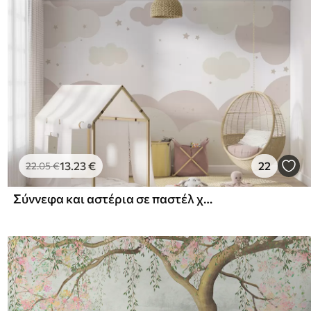
13
.23
€
22
22
.05
€
Σύννεφα και αστέρια σε παστέλ χρώματα