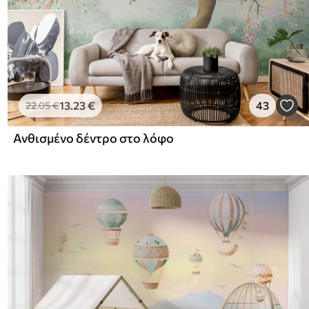
13
.23
€
43
22
.05
€
Ανθισμένο δέντρο στο λόφο