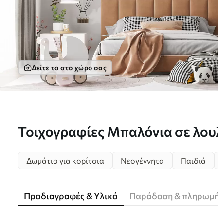
Δείτε το στο χώρο σας
Τοιχογραφίες Μπαλόνια σε λου
κλαδιά σακούρα Nr. u94445
Δωμάτιο για κορίτσια
Νεογέννητα
Παιδιά
Προδιαγραφές & Υλικό
Παράδοση & πληρωμ