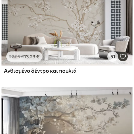
13
.23
€
51
22
.05
€
Ανθισμένο δέντρο και πουλιά