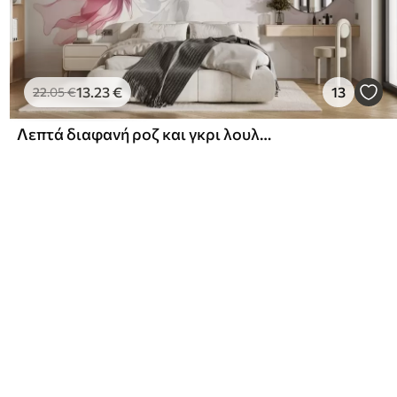
13
.23
€
13
22
.05
€
Λεπτά διαφανή ροζ και γκρι λουλούδια με μαλακά, θολά πέταλα σε λευκό φόντο