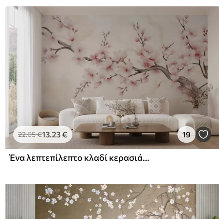
13
.23
€
19
22
.05
€
Ένα λεπτεπίλεπτο κλαδί κερασιάς με απαλά ροζ λουλούδια σε ανοιχτόχρωμο φόντο