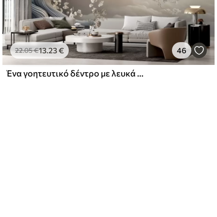
13
.23
€
46
22
.05
€
Ένα γοητευτικό δέντρο με λευκά λουλούδια στο φόντο των σύννεφων σε ένα ενδιαφέρον στυλ σε ευαίσθητα ζεστά χρώματα