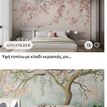
13
.23
€
13
22
.05
€
Υφή τοπίου με κλαδί κερασιάς, ροζ φύλλα, απαλό, ομιχλώδες φόντο