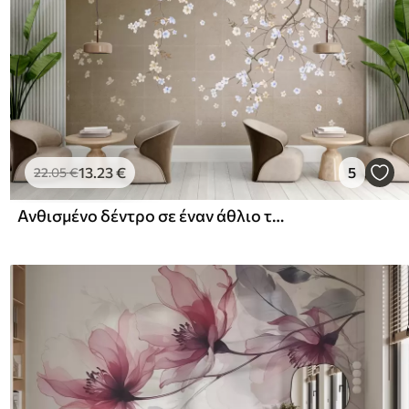
13
.23
€
5
22
.05
€
Ανθισμένο δέντρο σε έναν άθλιο τοίχο