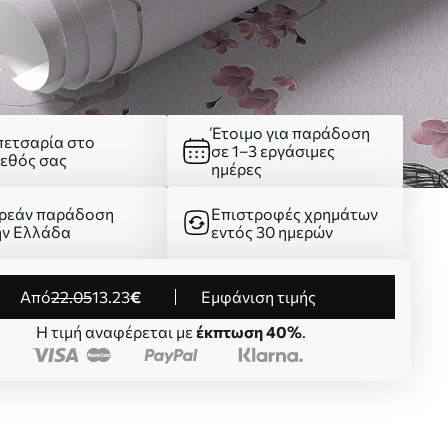
Έτοιμο για παράδοση
πετσαρία στο
σε 1–3 εργάσιμες
γεθός σας
ημέρες
ρεάν παράδοση
Επιστροφές χρημάτων
ην Ελλάδα
εντός 30 ημερών
από
22
.05
13
.23
€
Εμφάνιση τιμής
Η τιμή αναφέρεται με
έκπτωση 40%
.