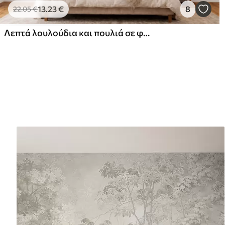
13
.23
€
8
22
.05
€
Λεπτά λουλούδια και πουλιά σε φόντο κιμωλίας