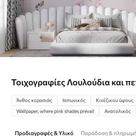
Τοιχογραφίες Λουλούδια και πε
u97056
Άνθος κερασιάς
Ιαπωνικός
Κινέζικου ύφους
Wallpaper, where pink shades prevail
Ανατολικός
Προδιαγραφές & Υλικό
Παράδοση & πληρωμ