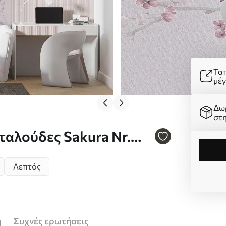
Τα
μέ
Δω
στ
ταλούδες Sakura Nr.
Λεπτός
ή
Συχνές ερωτήσεις