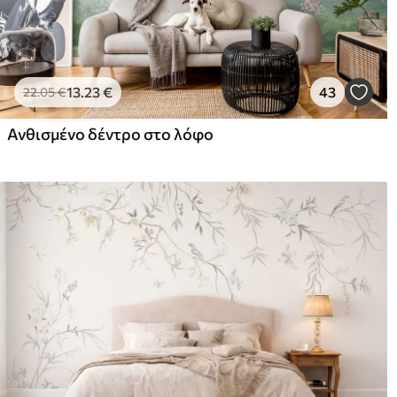
13
.23
€
43
22
.05
€
Ανθισμένο δέντρο στο λόφο