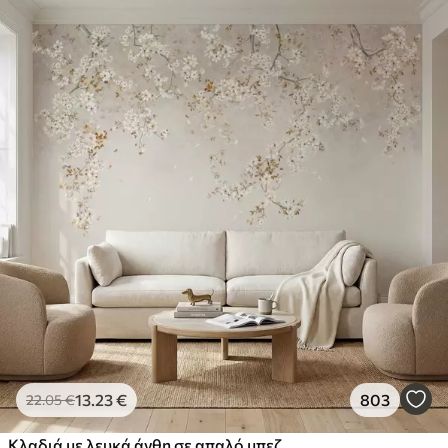
13
.23
€
803
22
.05
€
Κλαδιά με λευκά άνθη σε απαλό μπεζ φόντο