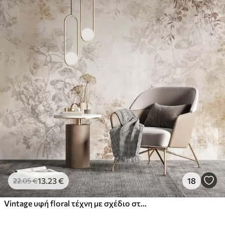
13
.23
€
18
22
.05
€
Vintage υφή floral τέχνη με σχέδιο στυλ λεπτεπίλεπτα λουλούδια κήπου και φύλλα εικονογραφήσεις, απαλό παστέλ μπεζ και σέπια τόνους