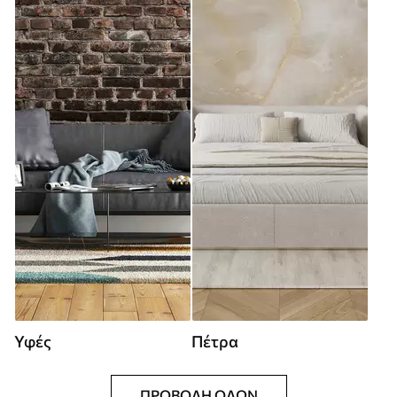
Υφές
Πέτρα
ΠΡΟΒΟΛΉ ΌΛΩΝ