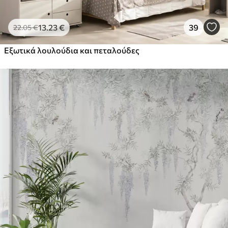
13
.23
€
39
22
.05
€
Εξωτικά λουλούδια και πεταλούδες