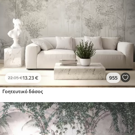
13
.23
€
955
22
.05
€
Γοητευτικό δάσος