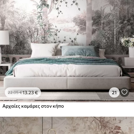
13
.23
€
21
22
.05
€
Αρχαίες καμάρες στον κήπο