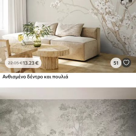
13
.23
€
51
22
.05
€
Ανθισμένο δέντρο και πουλιά