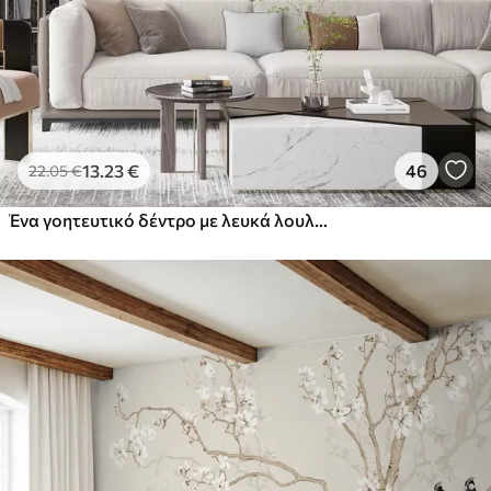
13
.23
€
46
22
.05
€
Ένα γοητευτικό δέντρο με λευκά λουλούδια στο φόντο των σύννεφων σε ένα ενδιαφέρον στυλ σε ευαίσθητα ζεστά χρώματα