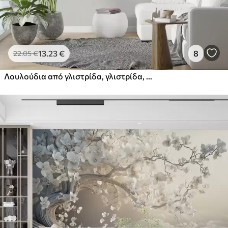
13
.23
€
8
22
.05
€
Λουλούδια από γλιστρίδα, γλιστρίδα, μινιμαλισμός, μονοχρωμία, λοφτ και ιαπωνικό στυλ