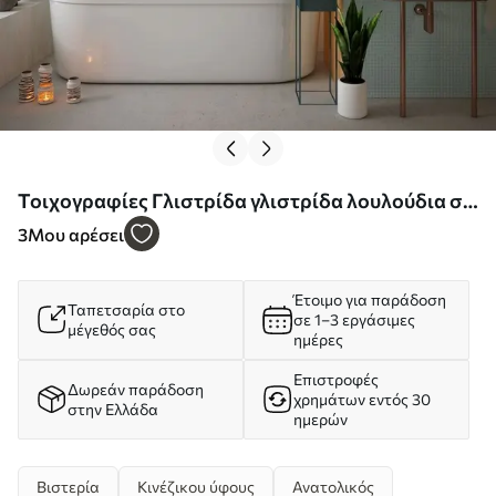
Τοιχογραφίες Γλιστρίδα γλιστρίδα λουλούδια σε
vintage στυλ Nr. u94621
3
Μου αρέσει
Έτοιμο για παράδοση
Ταπετσαρία στο
σε 1–3 εργάσιμες
μέγεθός σας
ημέρες
Επιστροφές
Δωρεάν παράδοση
χρημάτων εντός 30
στην Ελλάδα
ημερών
Βιστερία
Κινέζικου ύφους
Ανατολικός