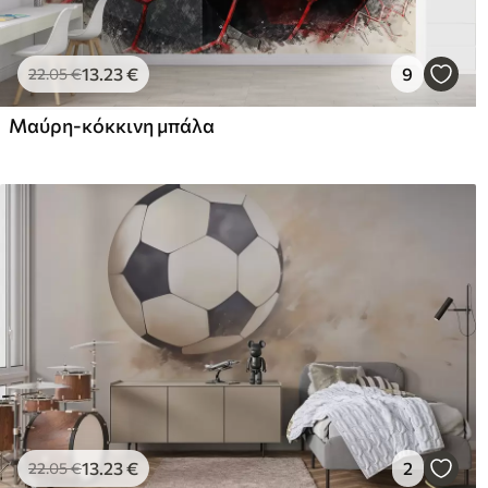
13
.23
€
9
22
.05
€
Μαύρη-κόκκινη μπάλα
13
.23
€
2
22
.05
€