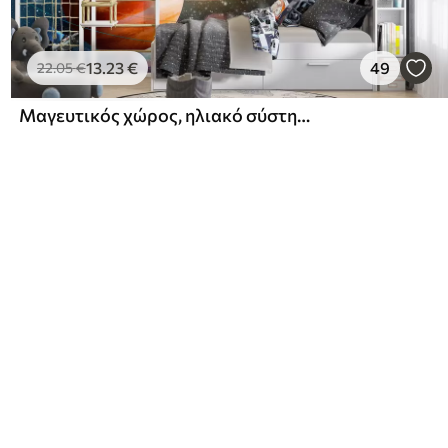
13
.23
€
49
22
.05
€
Μαγευτικός χώρος, ηλιακό σύστημα