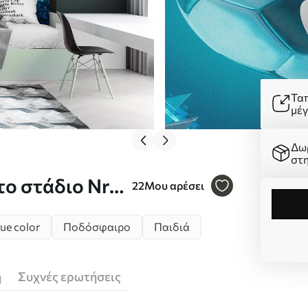
Τα
μέ
Δω
στ
ο στάδιο Nr.
22
Μου αρέσει
ue color
Ποδόσφαιρο
Παιδιά
ή
Συχνές ερωτήσεις