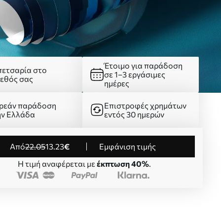
Έτοιμο για παράδοση
πετσαρία στο
σε 1–3 εργάσιμες
γεθός σας
ημέρες
ρεάν παράδοση
Επιστροφές χρημάτων
ην Ελλάδα
εντός 30 ημερών
από
22
.05
13
.23
€
Εμφάνιση τιμής
Η τιμή αναφέρεται με
έκπτωση 40%
.