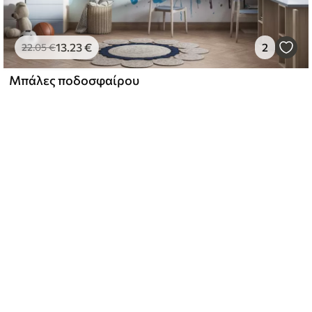
13
.23
€
2
22
.05
€
Μπάλες ποδοσφαίρου