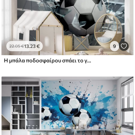
13
.23
€
9
22
.05
€
Η μπάλα ποδοσφαίρου σπάει το γυαλί