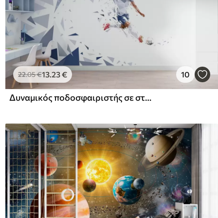
13
.23
€
10
22
.05
€
Δυναμικός ποδοσφαιριστής σε στυλ low-poly, χτυπώντας την μπάλα