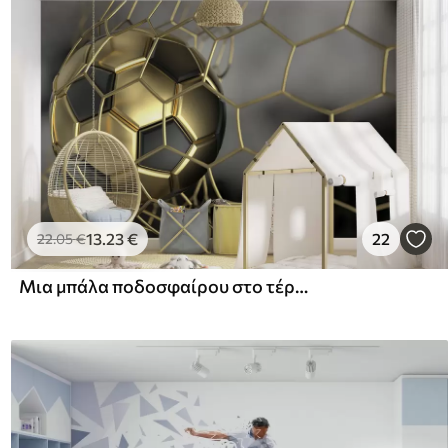
13
.23
€
22
22
.05
€
Μια μπάλα ποδοσφαίρου στο τέρμα