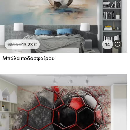
13
.23
€
14
22
.05
€
Μπάλα ποδοσφαίρου