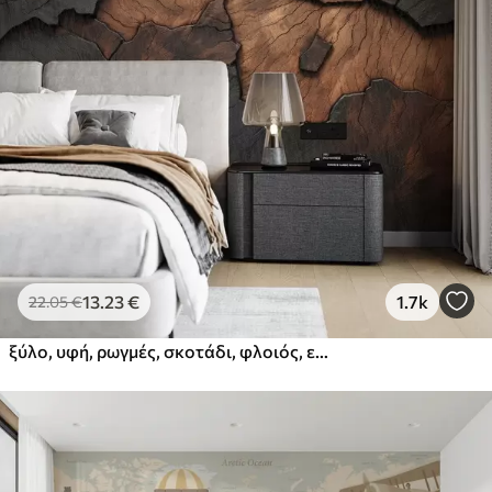
13
.23
€
1.7k
22
.05
€
ξύλο, υφή, ρωγμές, σκοτάδι, φλοιός, επιφάνεια