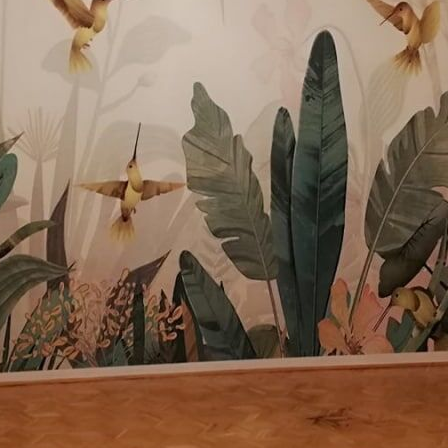
Διαθέσιμα υλικά
Στάνταρ
44
.98
26
.99
€
/m²
Πρίμιουμ
56
.67
34
.00
€
/m²
Premium βινύλιο
65
.00
39
.00
€
/m²
Peel and Stick
81
.67
49
.00
€
/m²