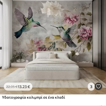
13
.23
€
3
22
.05
€
Υδατογραφία κολιμπρί σε ένα κλαδί