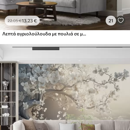
13
.23
€
21
22
.05
€
Λεπτά αγριολούλουδα με πουλιά σε μπεζ φόντο