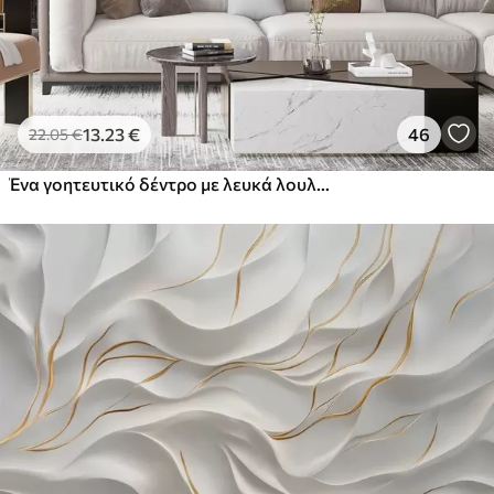
13
.23
€
46
22
.05
€
Ένα γοητευτικό δέντρο με λευκά λουλούδια στο φόντο των σύννεφων σε ένα ενδιαφέρον στυλ σε ευαίσθητα ζεστά χρώματα