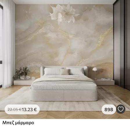
13
.23
€
898
22
.05
€
Μπεζ μάρμαρο