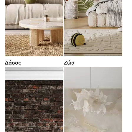
Δάσος
Ζώα