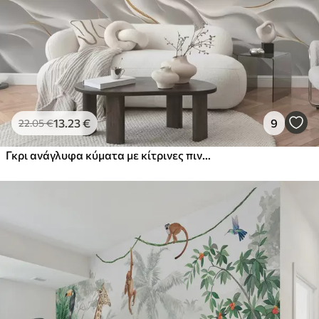
13
.23
€
9
22
.05
€
Γκρι ανάγλυφα κύματα με κίτρινες πινελιές