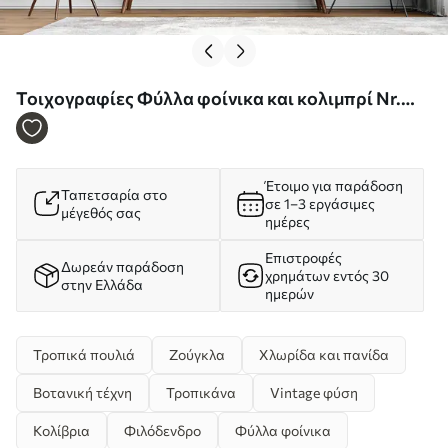
Τοιχογραφίες Φύλλα φοίνικα και κολιμπρί Nr.
u01841
Έτοιμο για παράδοση
Ταπετσαρία στο
σε 1–3 εργάσιμες
μέγεθός σας
ημέρες
Επιστροφές
Δωρεάν παράδοση
χρημάτων εντός 30
στην Ελλάδα
ημερών
Τροπικά πουλιά
Ζούγκλα
Χλωρίδα και πανίδα
Βοτανική τέχνη
Τροπικάνα
Vintage φύση
Κολίβρια
Φιλόδενδρο
Φύλλα φοίνικα