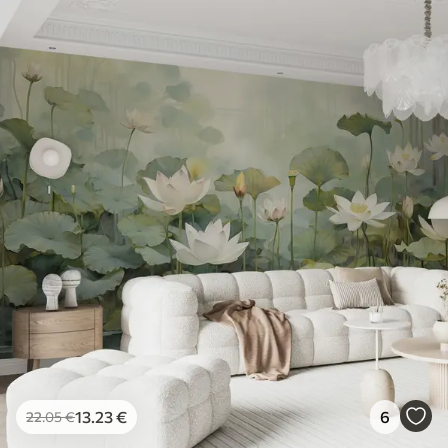
13
.23
€
6
22
.05
€