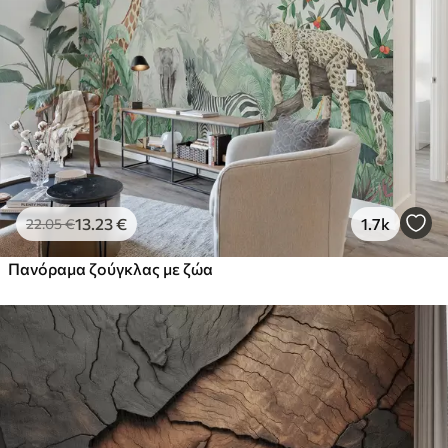
13
.23
€
1.7k
22
.05
€
Πανόραμα ζούγκλας με ζώα