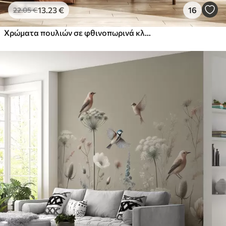
13
.23
€
16
22
.05
€
Χρώματα πουλιών σε φθινοπωρινά κλαδιά