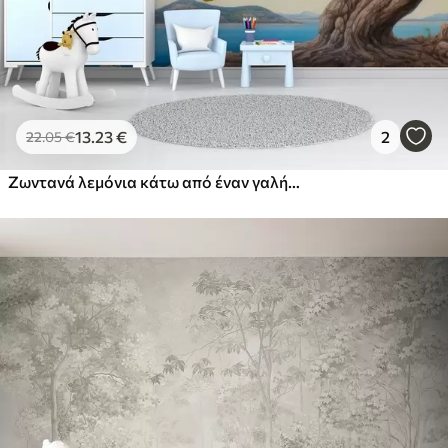
13
.23
€
2
22
.05
€
Ζωντανά λεμόνια κάτω από έναν γαλήνιο ουρανό