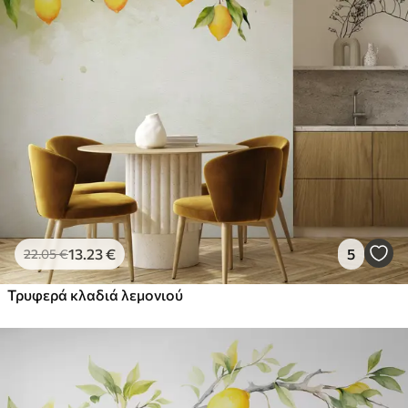
13
.23
€
5
22
.05
€
Τρυφερά κλαδιά λεμονιού