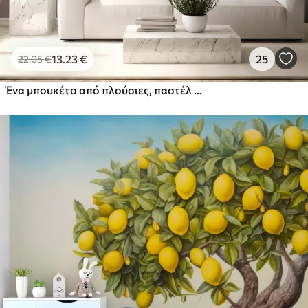
13
.23
€
25
22
.05
€
Ένα μπουκέτο από πλούσιες, παστέλ χρώματος παιώνιες και άλλα λουλούδια σε ένα απαλό, θολό φόντο