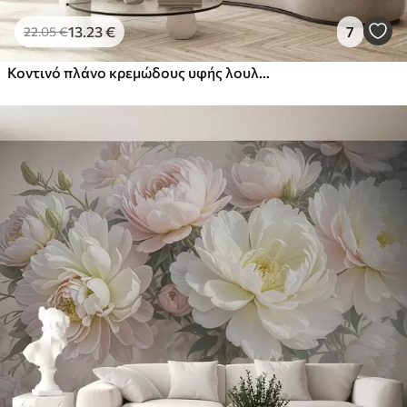
13
.23
€
7
22
.05
€
Κοντινό πλάνο κρεμώδους υφής λουλουδιών με λεπτά, ρέοντα πέταλα, που δημιουργούν μια απαλή, κομψή και υφή ανθοσύνθεση