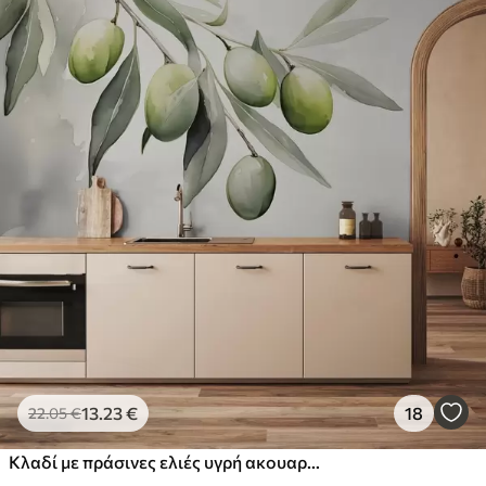
13
.23
€
18
22
.05
€
Κλαδί με πράσινες ελιές υγρή ακουαρέλα