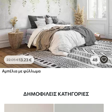
13
.23
€
48
22
.05
€
Αμπέλια με φύλλωμα
ΔΗΜΟΦΙΛΕΊΣ ΚΑΤΗΓΟΡΊΕΣ