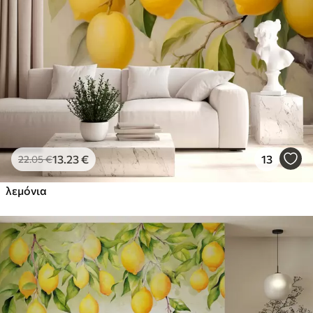
Στάνταρ
44
.98
26
.99
€
/m²
Πρίμιουμ
56
.67
34
.00
€
/m²
Premium βινύλιο
65
.00
39
.00
€
/m²
13
.23
€
13
22
.05
€
λεμόνια
Peel and Stick
81
.67
49
.00
€
/m²