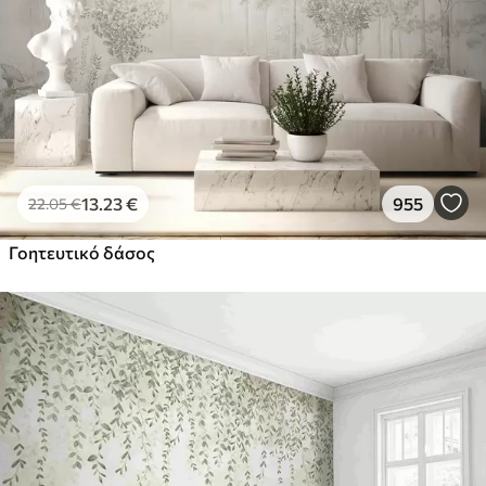
13
.23
€
955
22
.05
€
Γοητευτικό δάσος