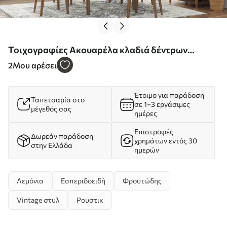
Τοιχογραφίες Ακουαρέλα κλαδιά δέντρων
λεμονιάς Nr. u97599
2
Μου αρέσει
Έτοιμο για παράδοση
Ταπετσαρία στο
σε 1–3 εργάσιμες
μέγεθός σας
ημέρες
Επιστροφές
Δωρεάν παράδοση
χρημάτων εντός 30
στην Ελλάδα
ημερών
Λεμόνια
Εσπεριδοειδή
Φρουτώδης
Vintage στυλ
Ρουστικ