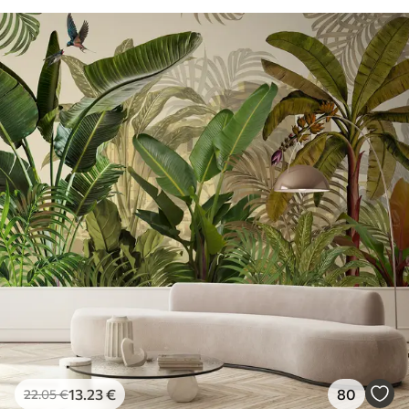
13
.23
€
80
22
.05
€