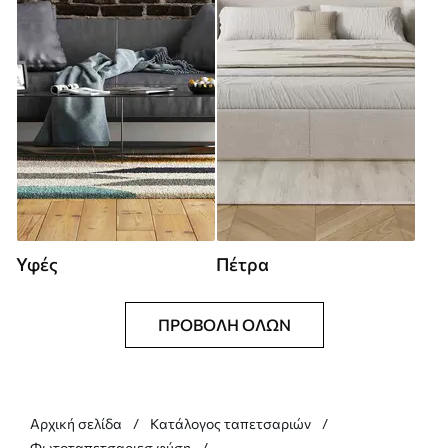
Υφές
Πέτρα
ΠΡΟΒΟΛΉ ΌΛΩΝ
Αρχική σελίδα
Κατάλογος ταπετσαριών
Φωτοταπετσαριεσ φύση