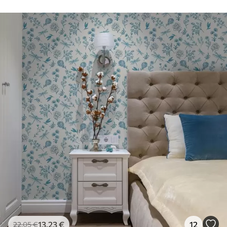
50 cm.
Πρόσθετες
Μπορείτε να προσθέσετε μια
επιλογές
επίστρωση βερνικιού και/ή κόλλα
ταπετσαρίας.
Καθαρισμός
Η ταπετσαρία μπορεί να καθαριστεί
απαλά με ένα μαλακό σφουγγάρι. Οι
ταπετσαρίες με βερνίκι μπορούν να
καθαριστούν με νερό.
Μέθοδος
Απρόσκοπτη εφαρμογή
εφαρμογής
Διαθέσιμα υλικά
Στάνταρ
44
.98
26
.99
€
/m²
13
.23
€
12
22
.05
€