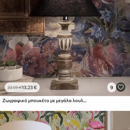
13
.23
€
9
22
.05
€
Ζωγραφικό μπουκέτο με μεγάλα λουλούδια σε βαθύ ινδικο φόντο