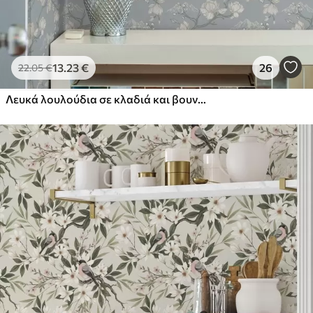
13
.23
€
26
22
.05
€
Λευκά λουλούδια σε κλαδιά και βουνά σε μπλε φόντο