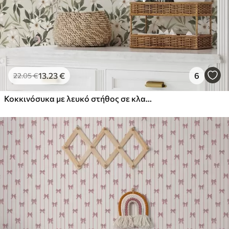
13
.23
€
6
22
.05
€
Κοκκινόσυκα με λευκό στήθος σε κλαδιά με κρεμ λουλούδια