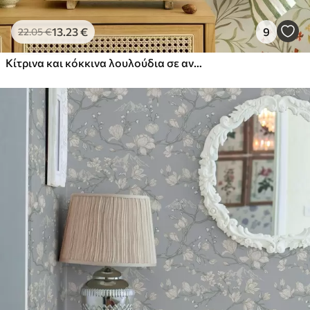
13
.23
€
9
22
.05
€
Κίτρινα και κόκκινα λουλούδια σε ανοιχτό πράσινο φόντο