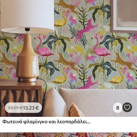
13
.23
€
8
22
.05
€
Φωτεινά φλαμίνγκο και λεοπαρδάλεις ανάμεσα σε τροπικά φυτά