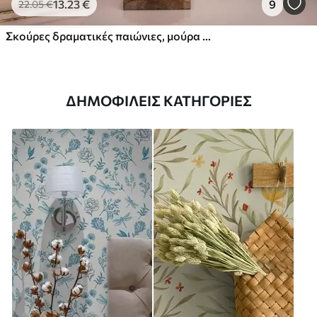
13
.23
€
9
22
.05
€
Σκούρες δραματικές παιώνιες, μούρα και πεταλούδα σε μαύρο φόντο
ΔΗΜΟΦΙΛΕΊΣ ΚΑΤΗΓΟΡΊΕΣ