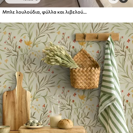
Πρίμιουμ
Μπλε λουλούδια, φύλλα και λιβελούλες σε λευκό φόντο
56
.67
34
.00
€
/m²
Premium βινύλιο
65
.00
39
.00
€
/m²