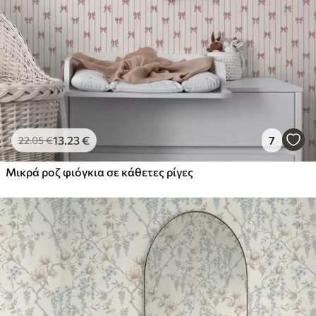
13
.23
€
7
22
.05
€
Μικρά ροζ φιόγκια σε κάθετες ρίγες