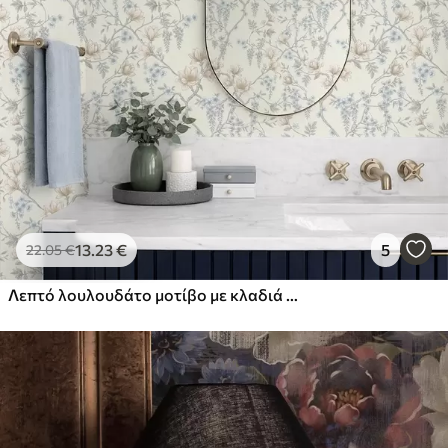
13
.23
€
5
22
.05
€
Λεπτό λουλουδάτο μοτίβο με κλαδιά και λουλούδια