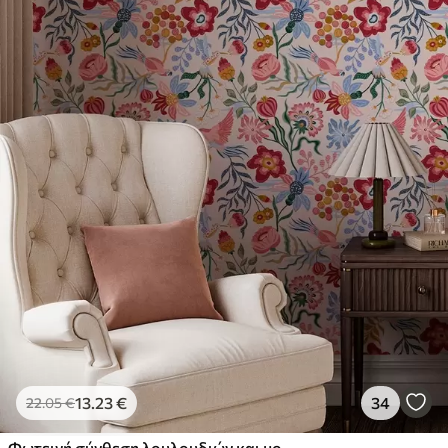
13
.23
€
34
22
.05
€
Φωτεινή σύνθεση λουλουδιών και μούρων με παπαγάλους