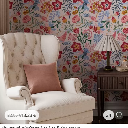
13
.23
€
34
22
.05
€
Φωτεινή σύνθεση λουλουδιών και μούρων με παπαγάλους