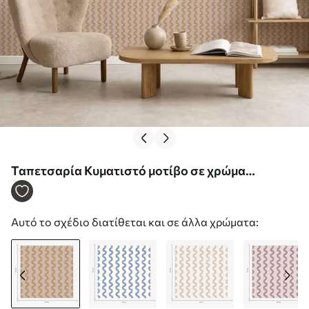
Ταπετσαρία Κυματιστό μοτίβο σε χρώμα
μουστάρδας πάνω σε μπεζ φόντο Nr. a01187v1
Αυτό το σχέδιο διατίθεται και σε άλλα χρώματα: