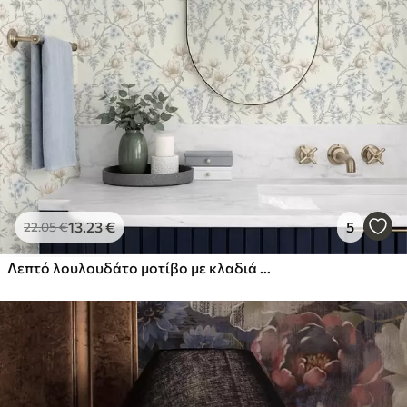
13
.23
€
5
22
.05
€
Λεπτό λουλουδάτο μοτίβο με κλαδιά και λουλούδια