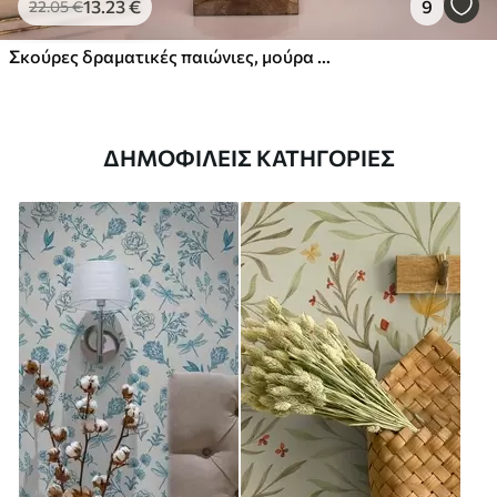
13
.23
€
9
22
.05
€
Σκούρες δραματικές παιώνιες, μούρα και πεταλούδα σε μαύρο φόντο
ΔΗΜΟΦΙΛΕΊΣ ΚΑΤΗΓΟΡΊΕΣ