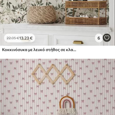
13
.23
€
6
22
.05
€
Κοκκινόσυκα με λευκό στήθος σε κλαδιά με κρεμ λουλούδια