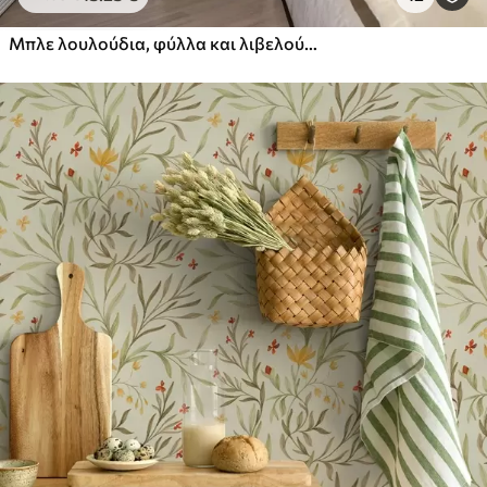
Πρίμιουμ
Μπλε λουλούδια, φύλλα και λιβελούλες σε λευκό φόντο
56
.67
34
.00
€
/m²
Premium βινύλιο
65
.00
39
.00
€
/m²