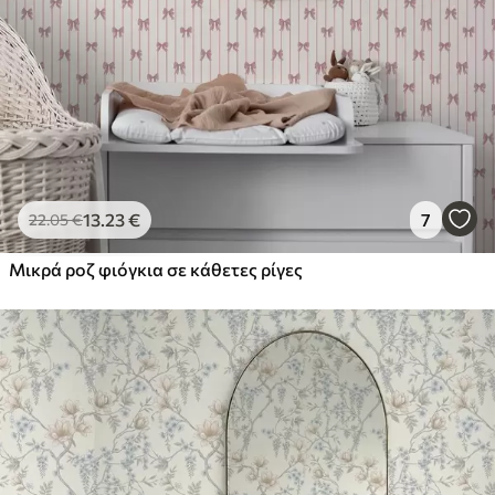
13
.23
€
7
22
.05
€
Μικρά ροζ φιόγκια σε κάθετες ρίγες