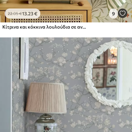
13
.23
€
9
22
.05
€
Κίτρινα και κόκκινα λουλούδια σε ανοιχτό πράσινο φόντο