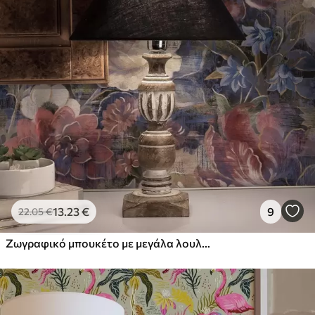
13
.23
€
9
22
.05
€
Ζωγραφικό μπουκέτο με μεγάλα λουλούδια σε βαθύ ινδικο φόντο