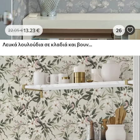
13
.23
€
26
22
.05
€
Λευκά λουλούδια σε κλαδιά και βουνά σε μπλε φόντο