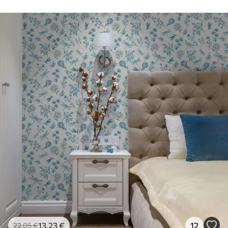
50 cm.
Πρόσθετες
Μπορείτε να προσθέσετε μια
επιλογές
επίστρωση βερνικιού και/ή κόλλα
ταπετσαρίας.
Καθαρισμός
Η ταπετσαρία μπορεί να καθαριστεί
απαλά με ένα μαλακό σφουγγάρι. Οι
ταπετσαρίες με βερνίκι μπορούν να
καθαριστούν με νερό.
Μέθοδος
Απρόσκοπτη εφαρμογή
εφαρμογής
Διαθέσιμα υλικά
Στάνταρ
44
.98
26
.99
€
/m²
13
.23
€
12
22
.05
€