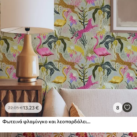
13
.23
€
8
22
.05
€
Φωτεινά φλαμίνγκο και λεοπαρδάλεις ανάμεσα σε τροπικά φυτά