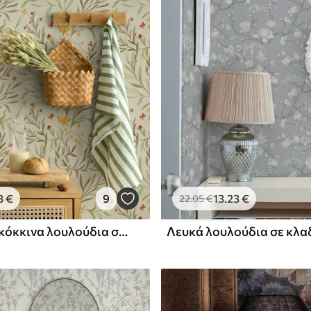
Premium βινύλιο
65
.00
39
.00
€
/m²
3
€
9
13
.23
€
22
.05
€
Κίτρινα και κόκκινα λουλούδια σε ανοιχτό πράσινο φόντο