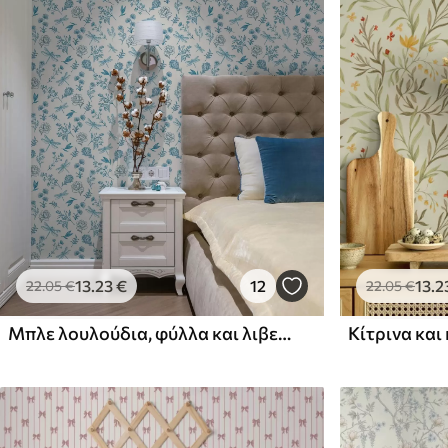
Μέθοδος εφαρμογής
Απρόσκοπτη εφαρμογή
Διαθέσιμα υλικά
Στάνταρ
Πρίμιουμ
44
.98
56
.67
26
.99
€
/m²
34
.00
€
/m²
13
.23
€
12
13
.2
22
.05
€
22
.05
€
Μπλε λουλούδια, φύλλα και λιβελούλες σε λευκό φόντο