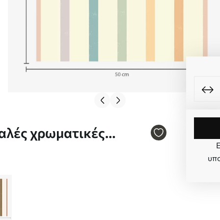
Ε
υπο