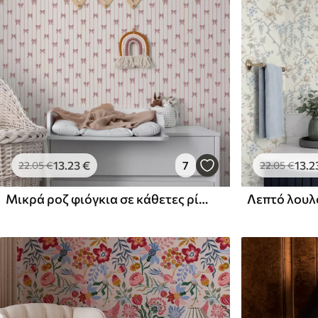
13
.23
€
7
13
.2
22
.05
€
22
.05
€
Μικρά ροζ φιόγκια σε κάθετες ρίγες