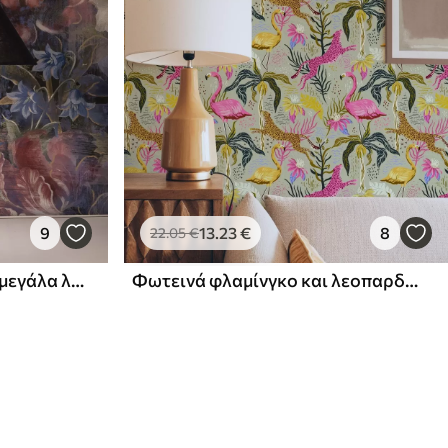
9
13
.23
€
8
22
.05
€
Ζωγραφικό μπουκέτο με μεγάλα λουλούδια σε βαθύ ινδικο φόντο
Φωτεινά φλαμίνγκο και λεοπαρδάλεις ανάμεσα σε τροπικά φυτά