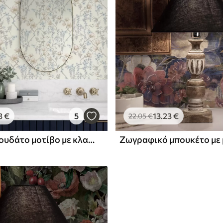
3
€
5
13
.23
€
22
.05
€
Λεπτό λουλουδάτο μοτίβο με κλαδιά και λουλούδια