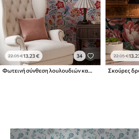
13
.23
€
34
13
.2
22
.05
€
22
.05
€
Φωτεινή σύνθεση λουλουδιών και μούρων με παπαγάλους