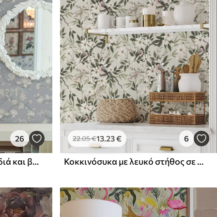
26
13
.23
€
6
22
.05
€
Λευκά λουλούδια σε κλαδιά και βουνά σε μπλε φόντο
Κοκκινόσυκα με λευκό στήθος σε κλαδιά με κρεμ λουλούδια