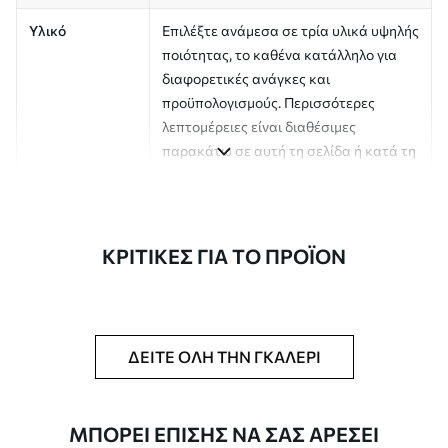
Υλικό
Επιλέξτε ανάμεσα σε τρία υλικά υψηλής
ποιότητας, το καθένα κατάλληλο για
διαφορετικές ανάγκες και
προϋπολογισμούς. Περισσότερες
λεπτομέρειες είναι διαθέσιμες
παρακάτω σε αυτή τη σελίδα ή κατά τη
διαδικασία προσαρμογής της
παραγγελίας.
Συγγραφέας
Στούντιο σχεδιασμού Uwalls
ΚΡΙΤΙΚΈΣ ΓΙΑ ΤΟ ΠΡΟΪΌΝ
Αριθμός άρθρου
a01184v1
Φινίρισμα
Ημι-ματ.
ΔΕΊΤΕ ΌΛΗ ΤΗΝ ΓΚΑΛΕΡΊ
Παραγωγή
Η εικόνα εκτυπώνεται στο μέγεθος που
έχετε ορίσει και κόβεται σε
πανομοιότυπες λωρίδες πλάτους έως
ΜΠΟΡΕΊ ΕΠΊΣΗΣ ΝΑ ΣΑΣ ΑΡΈΣΕΙ