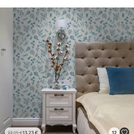
50 cm.
Πρόσθετες
Μπορείτε να προσθέσετε μια
επιλογές
επίστρωση βερνικιού και/ή κόλλα
ταπετσαρίας.
Καθαρισμός
Η ταπετσαρία μπορεί να καθαριστεί
απαλά με ένα μαλακό σφουγγάρι. Οι
ταπετσαρίες με βερνίκι μπορούν να
καθαριστούν με νερό.
Μέθοδος
Απρόσκοπτη εφαρμογή
εφαρμογής
Διαθέσιμα υλικά
Στάνταρ
44
.98
26
.99
€
/m²
13
.23
€
12
22
.05
€