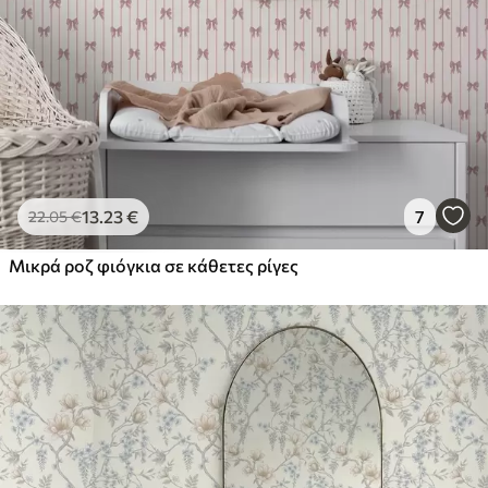
13
.23
€
7
22
.05
€
Μικρά ροζ φιόγκια σε κάθετες ρίγες