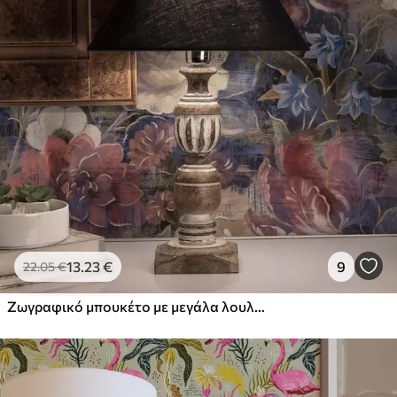
13
.23
€
9
22
.05
€
Ζωγραφικό μπουκέτο με μεγάλα λουλούδια σε βαθύ ινδικο φόντο