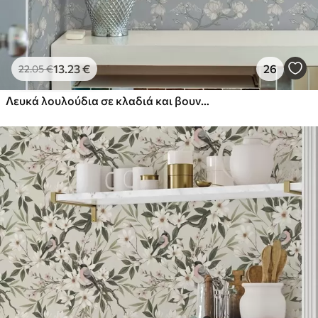
13
.23
€
26
22
.05
€
Λευκά λουλούδια σε κλαδιά και βουνά σε μπλε φόντο