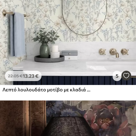
13
.23
€
5
22
.05
€
Λεπτό λουλουδάτο μοτίβο με κλαδιά και λουλούδια