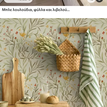
Πρίμιουμ
Μπλε λουλούδια, φύλλα και λιβελούλες σε λευκό φόντο
56
.67
34
.00
€
/m²
Premium βινύλιο
65
.00
39
.00
€
/m²