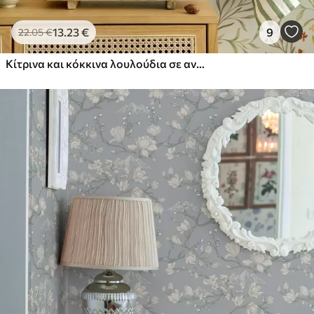
13
.23
€
9
22
.05
€
Κίτρινα και κόκκινα λουλούδια σε ανοιχτό πράσινο φόντο