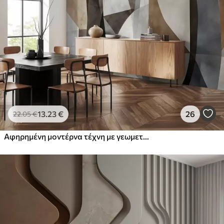
Στάνταρ
44
.98
26
.99
€
/m²
Πρίμιουμ
56
.67
34
.00
€
/m²
Premium βινύλιο
65
.00
39
.00
€
/m²
13
.23
€
26
22
.05
€
Αφηρημένη μοντέρνα τέχνη με γεωμετρικά σχήματα σε αποχρώσεις του καφέ, του γκρι και του μπεζ
Peel and Stick
81
.67
49
.00
€
/m²