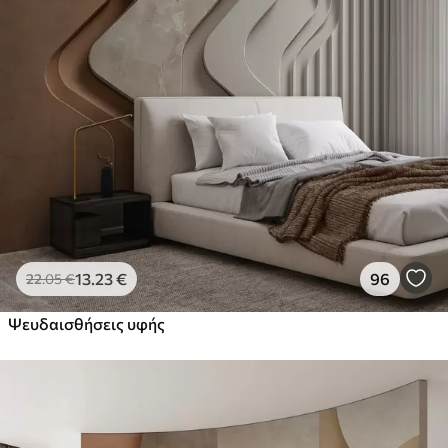
13
.23
€
96
22
.05
€
Ψευδαισθήσεις υφής