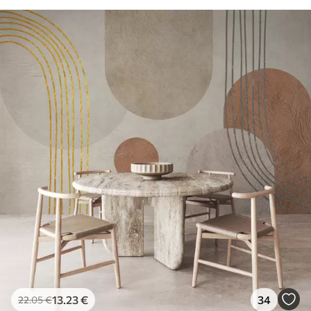
13
.23
€
34
22
.05
€