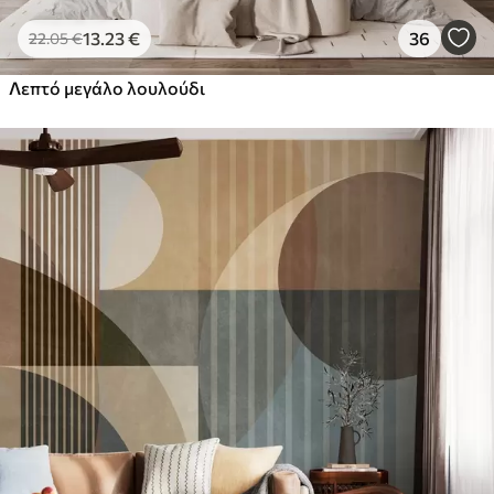
13
.23
€
36
22
.05
€
Λεπτό μεγάλο λουλούδι