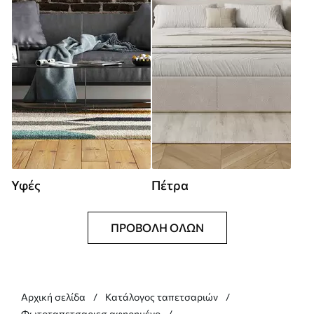
Υφές
Πέτρα
ΠΡΟΒΟΛΉ ΌΛΩΝ
Αρχική σελίδα
Κατάλογος ταπετσαριών
Φωτοταπετσαριεσ αφηρημένο