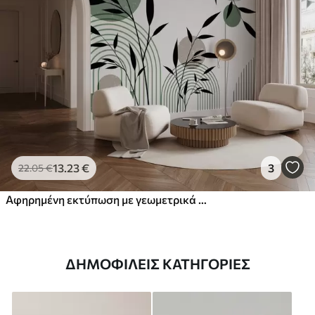
13
.23
€
3
22
.05
€
Αφηρημένη εκτύπωση με γεωμετρικά σχήματα, κύκλους και τόξα και μαύρα και πράσινα φυτά σε λευκό φόντο
ΔΗΜΟΦΙΛΕΊΣ ΚΑΤΗΓΟΡΊΕΣ