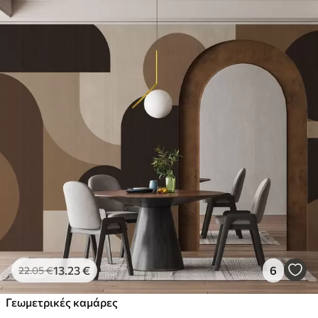
13
.23
€
6
22
.05
€
Γεωμετρικές καμάρες