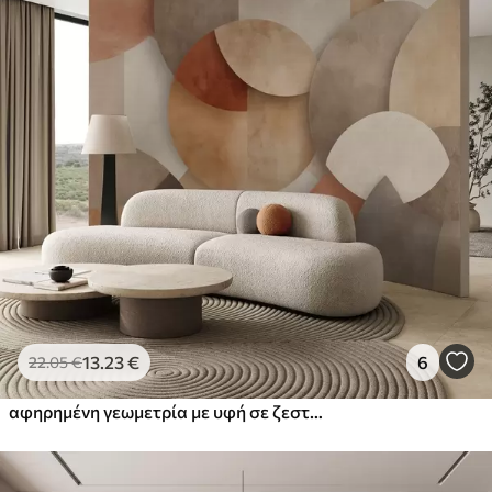
13
.23
€
6
22
.05
€
αφηρημένη γεωμετρία με υφή σε ζεστές αποχρώσεις του καφέ και της ώχρας