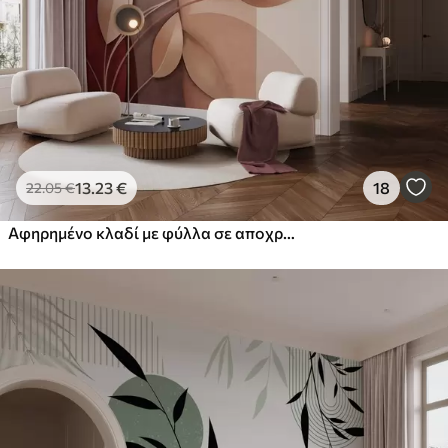
13
.23
€
18
22
.05
€
Αφηρημένο κλαδί με φύλλα σε αποχρώσεις του καφέ, του μπεζ και του κόκκινου, σε φόντο αφηρημένων σχημάτων