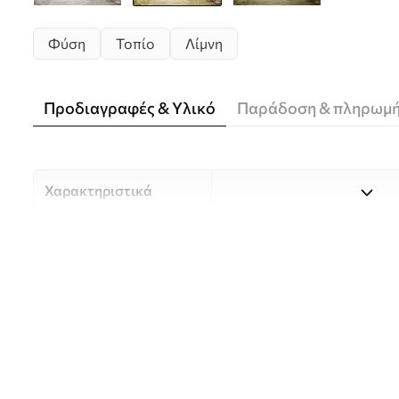
Φύση
Τοπίο
Λίμνη
Προδιαγραφές & Υλικό
Παράδοση & πληρωμ
Χαρακτηριστικά
Υλικό
Επιλέξτε ανάμεσα σε τρία 
κατάλληλο για διαφορετι
Περισσότερες πληροφορίες
διαδικασία προσαρμογής.
Συγγραφέας
UWALLS
Αριθμός άρθρου
w05631v1