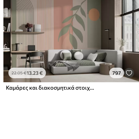
13
.23
€
797
22
.05
€
Καμάρες και διακοσμητικά στοιχεία σε στυλ boho