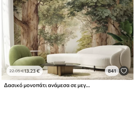
13
.23
€
841
22
.05
€
Δασικό μονοπάτι ανάμεσα σε μεγαλοπρεπή δέντρα σε στυλ ακουαρέλας