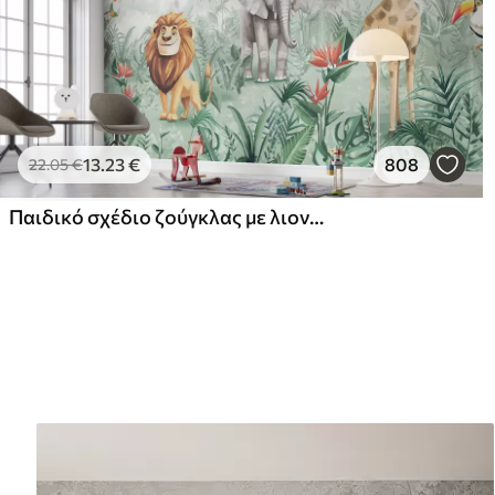
13
.23
€
808
22
.05
€
Παιδικό σχέδιο ζούγκλας με λιοντάρι, καμηλοπάρδαλη, ελέφαντα και παπαγάλους