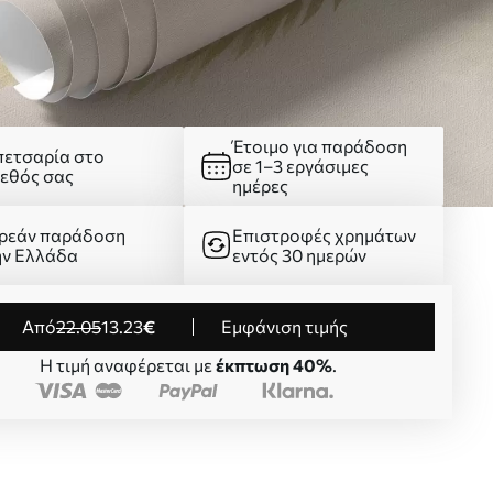
Έτοιμο για παράδοση
πετσαρία στο
σε 1–3 εργάσιμες
γεθός σας
ημέρες
ρεάν παράδοση
Επιστροφές χρημάτων
ην Ελλάδα
εντός 30 ημερών
από
22
.05
13
.23
€
Εμφάνιση τιμής
Η τιμή αναφέρεται με
έκπτωση 40%
.