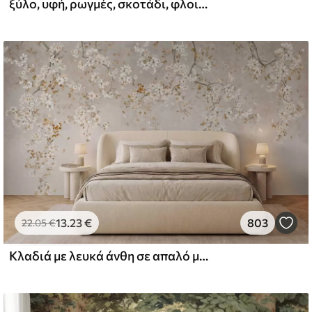
ξύλο, υφή, ρωγμές, σκοτάδι, φλοιός, επιφάνεια
l and Stick
67
49
.00
€
/m²
13
.23
€
803
22
.05
€
Κλαδιά με λευκά άνθη σε απαλό μπεζ φόντο