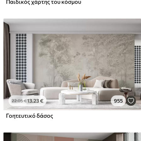
Παιδικός χάρτης του κόσμου
13
.23
€
955
22
.05
€
Γοητευτικό δάσος