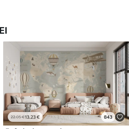
ΕΙ
13
.23
€
843
22
.05
€