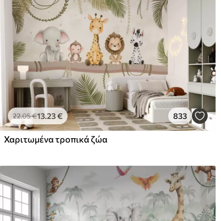
13
.23
€
833
22
.05
€
Χαριτωμένα τροπικά ζώα