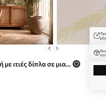
Τα
μέ
Δω
στ
με ιτιές δίπλα σε μια