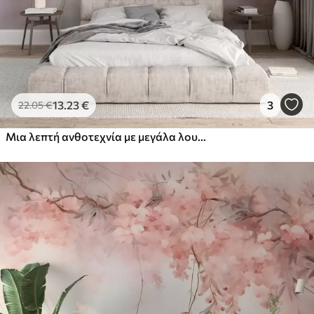
13
.23
€
3
22
.05
€
Μια λεπτή ανθοτεχνία με μεγάλα λουλούδια σε παστέλ χρώματα με ημιδιαφανή πέταλα, μαλακά στελέχη και ένα απαλό διάχυτο φόντο