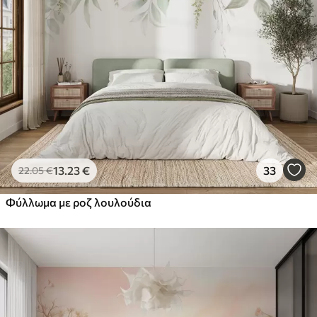
13
.23
€
33
22
.05
€
Φύλλωμα με ροζ λουλούδια