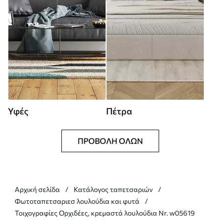
Υφές
Πέτρα
ΠΡΟΒΟΛΉ ΌΛΩΝ
Αρχική σελίδα
Κατάλογος ταπετσαριών
Φωτοταπετσαριεσ λουλούδια και φυτά
Τοιχογραφίες Ορχιδέες, κρεμαστά λουλούδια Nr. w05619