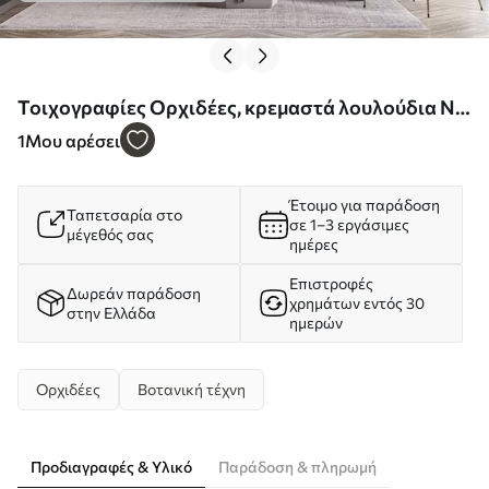
Τοιχογραφίες Ορχιδέες, κρεμαστά λουλούδια Nr.
w05619
1
Μου αρέσει
Έτοιμο για παράδοση
Ταπετσαρία στο
σε 1–3 εργάσιμες
μέγεθός σας
ημέρες
Επιστροφές
Δωρεάν παράδοση
χρημάτων εντός 30
στην Ελλάδα
ημερών
Ορχιδέες
Βοτανική τέχνη
Προδιαγραφές & Υλικό
Παράδοση & πληρωμή