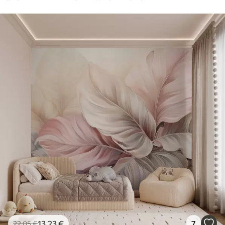
13
.23
€
7
22
.05
€