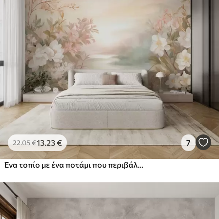
13
.23
€
7
22
.05
€
Ένα τοπίο με ένα ποτάμι που περιβάλλεται από λουλούδια και φυτά, απαλά χρώματα, ροζ ουρανό, στυλ με υφή ακουαρέλας