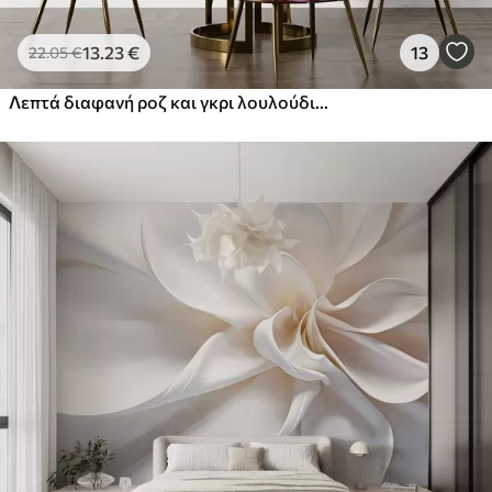
13
.23
€
13
22
.05
€
Λεπτά διαφανή ροζ και γκρι λουλούδια με μαλακά, θολά πέταλα σε λευκό φόντο