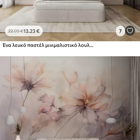
13
.23
€
7
22
.05
€
Ένα λευκό παστέλ μινιμαλιστικό λουλούδι με μαλακά πέταλα, ελαφρύ και αέρινο, σε λευκό φόντο