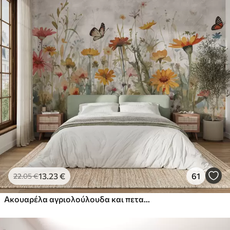
13
.23
€
61
22
.05
€
Ακουαρέλα αγριολούλουδα και πεταλούδες