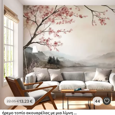
13
.23
€
44
22
.05
€
ήρεμο τοπίο ακουαρέλας με μια λίμνη και ένα ανθισμένο δέντρο