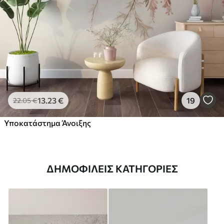
13
.23
€
19
22
.05
€
Υποκατάστημα Άνοιξης
ΔΗΜΟΦΙΛΕΊΣ ΚΑΤΗΓΟΡΊΕΣ