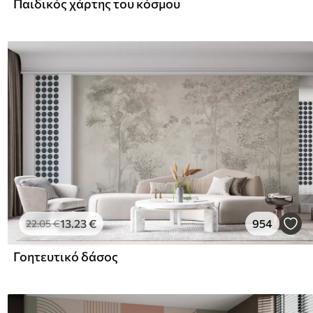
Παιδικός χάρτης του κόσμου
13
.23
€
954
22
.05
€
Γοητευτικό δάσος