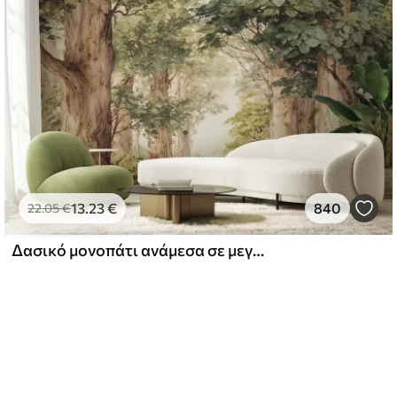
13
.23
€
840
22
.05
€
Δασικό μονοπάτι ανάμεσα σε μεγαλοπρεπή δέντρα σε στυλ ακουαρέλας