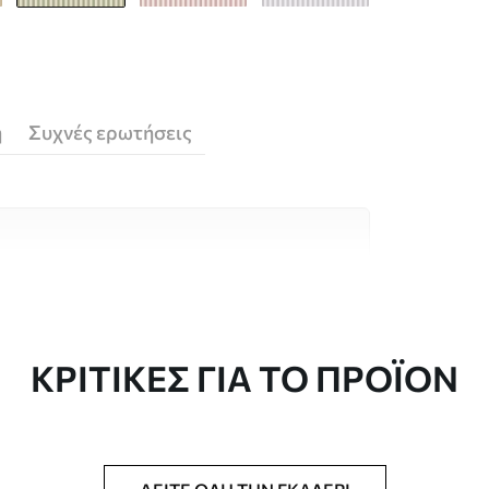
ή
Συχνές ερωτήσεις
υλικά υψηλής ποιότητας, το καθένα
κούς χώρους και προϋπολογισμούς.
 είναι διαθέσιμες παρακάτω ή κατά τη
ΚΡΙΤΙΚΈΣ ΓΙΑ ΤΟ ΠΡΟΪΌΝ