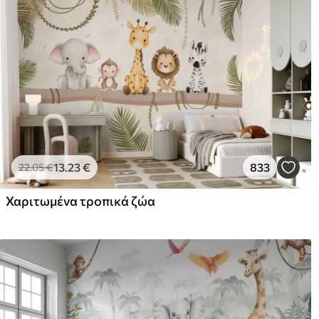
13
.23
€
833
22
.05
€
Χαριτωμένα τροπικά ζώα