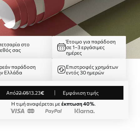
Έτοιμο για παράδοση
πετσαρία στο
σε 1–3 εργάσιμες
γεθός σας
ημέρες
ρεάν παράδοση
Επιστροφές χρημάτων
ην Ελλάδα
εντός 30 ημερών
από
22
.05
13
.23
€
Εμφάνιση τιμής
Η τιμή αναφέρεται με
έκπτωση 40%
.