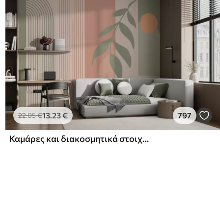
13
.23
€
797
22
.05
€
Καμάρες και διακοσμητικά στοιχεία σε στυλ boho