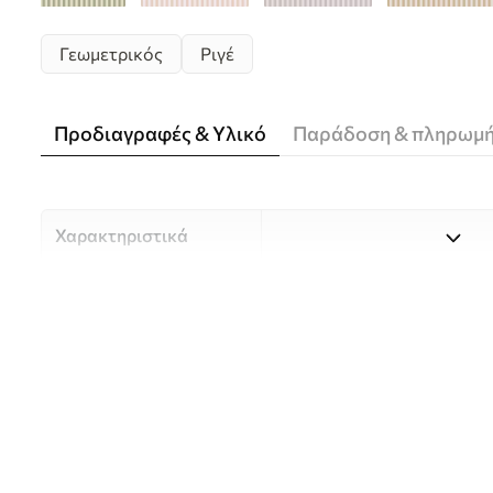
Γεωμετρικός
Ριγέ
Προδιαγραφές & Υλικό
Παράδοση & πληρωμ
Χαρακτηριστικά
Υλικό
Επιλέξτε ανάμεσα σε τρία 
κατάλληλο για διαφορετι
Περισσότερες πληροφορίες
διαδικασία προσαρμογής.
Συγγραφέας
UWALLS
Αριθμός άρθρου
w05150v4