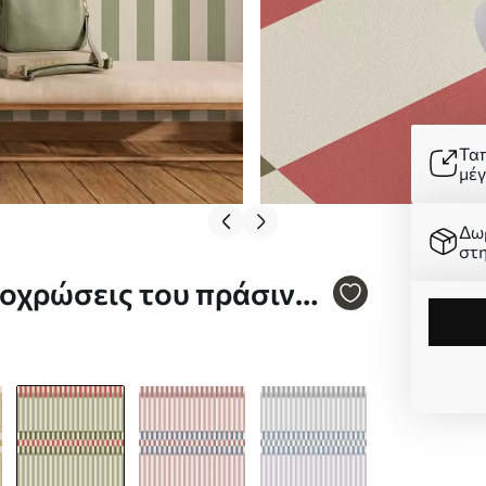
Τα
μέ
Δω
στ
ποχρώσεις του πράσινου