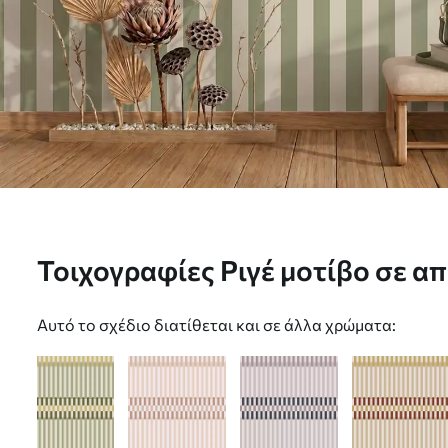
Τοιχογραφίες Ριγέ μοτίβο σε α
και του κοραλλί Nr. w05150v4
Αυτό το σχέδιο διατίθεται και σε άλλα χρώματα: