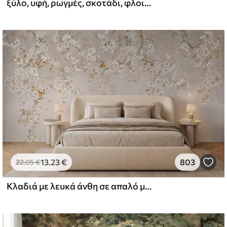
ξύλο, υφή, ρωγμές, σκοτάδι, φλοιός, επιφάνεια
l and Stick
67
49
.00
€
/m²
13
.23
€
803
22
.05
€
Κλαδιά με λευκά άνθη σε απαλό μπεζ φόντο