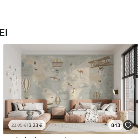
ΕΙ
13
.23
€
843
22
.05
€