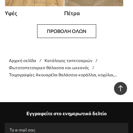
Υφές
Πέτρα
ΠΡΟΒΟΛΉ ΌΛΩΝ
Αρχική σελίδα
Κατάλογος ταπετσαριών
Φωτοταπετσαριεσ θάλασσα και ωκεανός
Τοιχογραφίες Ακουαρέλα θαλάσσια κοράλλια, κοχύλια,
χελώνα, θαλάσσια ζωή, απαλά μπεζ χρώματα Nr. w00849v1
Εγγραφείτε στο ενημερωτικό δελτίο