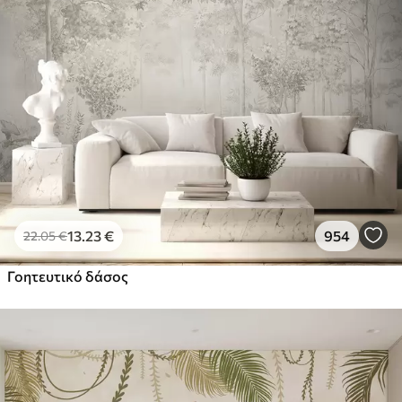
13
.23
€
954
22
.05
€
Γοητευτικό δάσος