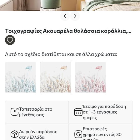
Τοιχογραφίες Ακουαρέλα θαλάσσια κοράλλια,
κοχύλια, χελώνα, θαλάσσια ζωή, απαλά μπεζ
χρώματα Nr. w00849v1
Αυτό το σχέδιο διατίθεται και σε άλλα χρώματα:
Έτοιμο για παράδοση
Ταπετσαρία στο
σε 1–3 εργάσιμες
μέγεθός σας
ημέρες
Επιστροφές
Δωρεάν παράδοση
χρημάτων εντός 30
στην Ελλάδα
ημερών