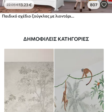
13
.23
€
807
22
.05
€
Παιδικό σχέδιο ζούγκλας με λιοντάρι, καμηλοπάρδαλη, ελέφαντα και παπαγάλους
ΔΗΜΟΦΙΛΕΊΣ ΚΑΤΗΓΟΡΊΕΣ