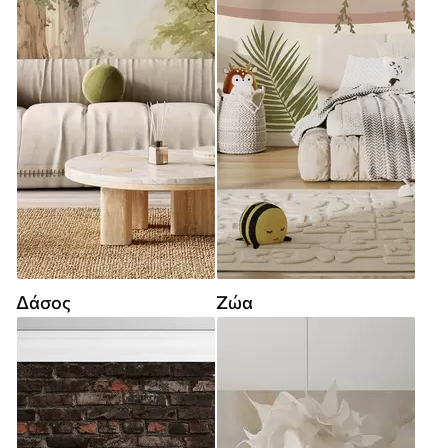
Δάσος
Ζώα