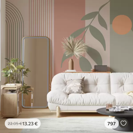
13
.23
€
797
22
.05
€