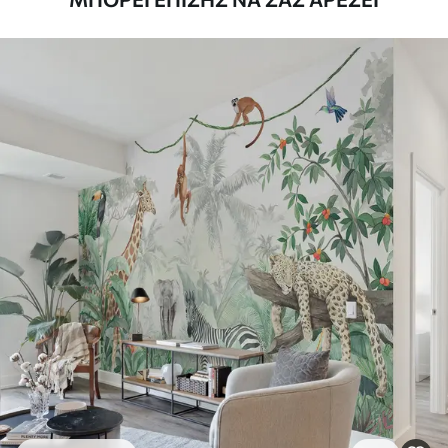
Καθαρισμός
Η ταπετσαρία μπορεί να καθαριστεί
απαλά με ένα μαλακό σφουγγάρι. Οι
ταπετσαρίες με βερνίκι μπορούν να
καθαριστούν με νερό.
Μέθοδος
Απρόσκοπτη εφαρμογή
εφαρμογής
Διαθέσιμα υλικά
Στάνταρ
44
.98
26
.99
€
/m²
Πρίμιουμ
56
.67
34
.00
€
/m²