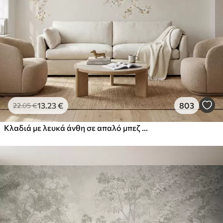
13
.23
€
803
22
.05
€
Κλαδιά με λευκά άνθη σε απαλό μπεζ φόντο