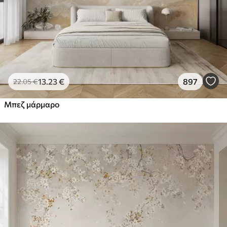
13
.23
€
897
22
.05
€
Μπεζ μάρμαρο