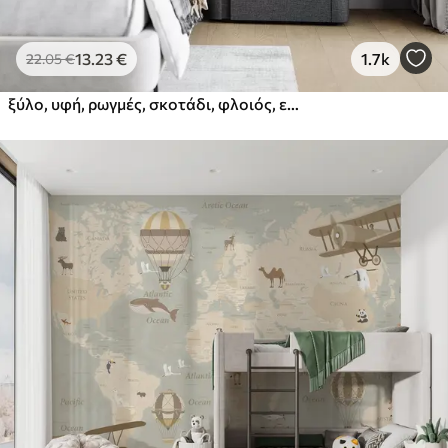
13
.23
€
1.7k
22
.05
€
ξύλο, υφή, ρωγμές, σκοτάδι, φλοιός, επιφάνεια