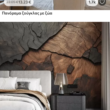
13
.23
€
1.7k
22
.05
€
Premium βινύλιο
65
.00
39
.00
€
/m²
Πανόραμα ζούγκλας με ζώα
Peel and Stick
81
.67
49
.00
€
/m²