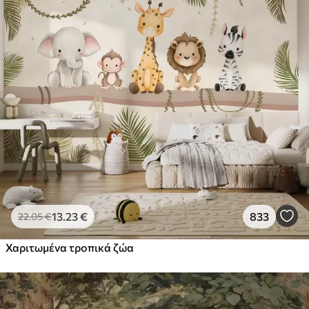
13
.23
€
833
22
.05
€
Χαριτωμένα τροπικά ζώα