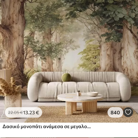
13
.23
€
840
22
.05
€
Δασικό μονοπάτι ανάμεσα σε μεγαλοπρεπή δέντρα σε στυλ ακουαρέλας