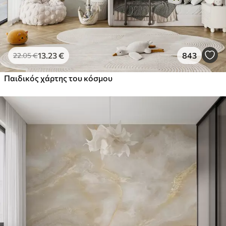
13
.23
€
843
22
.05
€
Παιδικός χάρτης του κόσμου