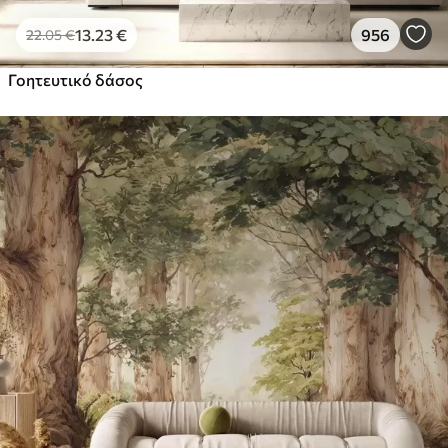
13
.23
€
956
22
.05
€
Γοητευτικό δάσος