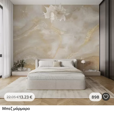
13
.23
€
898
22
.05
€
Μπεζ μάρμαρο