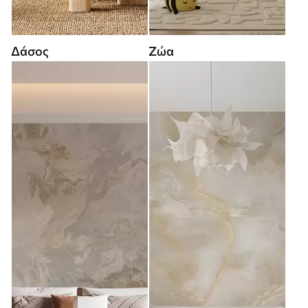
Δάσος
Ζώα