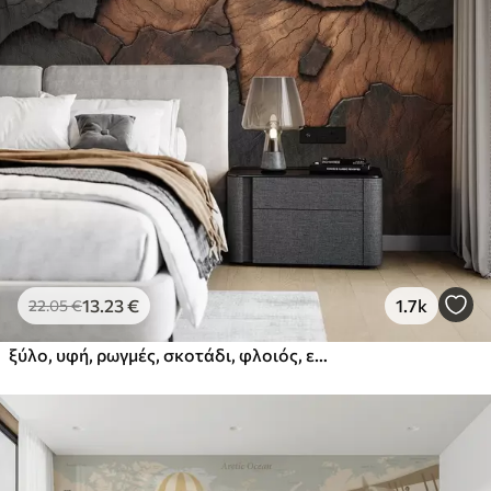
13
.23
€
1.7k
22
.05
€
ξύλο, υφή, ρωγμές, σκοτάδι, φλοιός, επιφάνεια