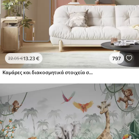
13
.23
€
797
22
.05
€
Καμάρες και διακοσμητικά στοιχεία σε στυλ boho