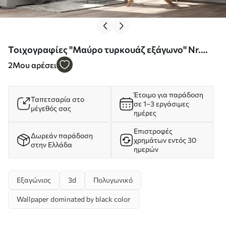
Τοιχογραφίες "Μαύρο τυρκουάζ εξάγωνο" Nr.
u93618d3
2
Μου αρέσει
Έτοιμο για παράδοση
Ταπετσαρία στο
σε 1–3 εργάσιμες
μέγεθός σας
ημέρες
Επιστροφές
Δωρεάν παράδοση
χρημάτων εντός 30
στην Ελλάδα
ημερών
Εξαγώνιος
3d
Πολυγωνικό
Wallpaper dominated by black color