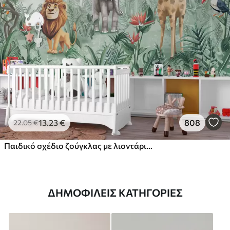
13
.23
€
808
22
.05
€
Παιδικό σχέδιο ζούγκλας με λιοντάρι, καμηλοπάρδαλη, ελέφαντα και παπαγάλους
ΔΗΜΟΦΙΛΕΊΣ ΚΑΤΗΓΟΡΊΕΣ