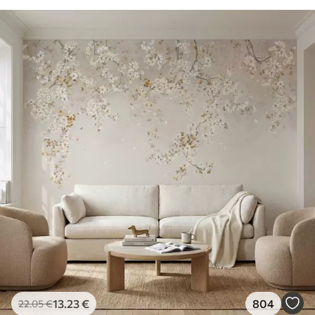
13
.23
€
804
22
.05
€