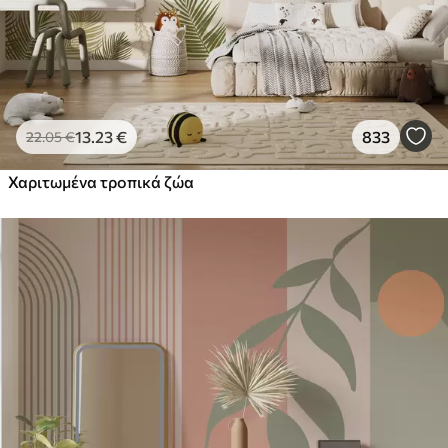
13
.23
€
833
22
.05
€
Χαριτωμένα τροπικά ζώα