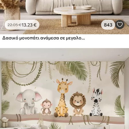
13
.23
€
843
22
.05
€
Δασικό μονοπάτι ανάμεσα σε μεγαλοπρεπή δέντρα σε στυλ ακουαρέλας