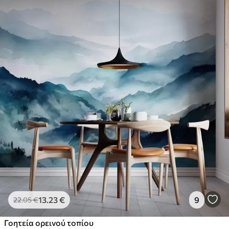
13
.23
€
9
22
.05
€
Γοητεία ορεινού τοπίου