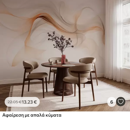
13
.23
€
6
22
.05
€
Αφαίρεση με απαλά κύματα