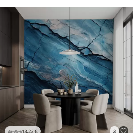
13
.23
€
3
22
.05
€