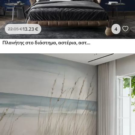
13
.23
€
4
22
.05
€
Πλανήτης στο διάστημα, αστέρια, αστερισμοί, κοσμικό