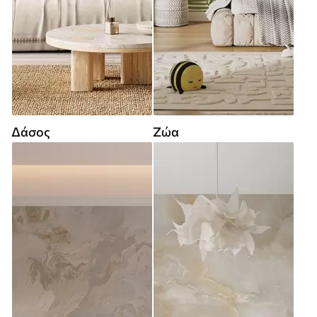
Δάσος
Ζώα