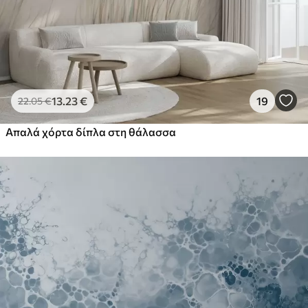
13
.23
€
19
22
.05
€
Απαλά χόρτα δίπλα στη θάλασσα