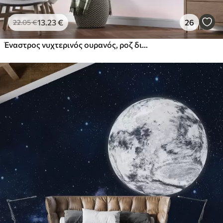
13
.23
€
26
22
.05
€
Έναστρος νυχτερινός ουρανός, ροζ διαβάθμιση, κοσμικό, αστερισμοί