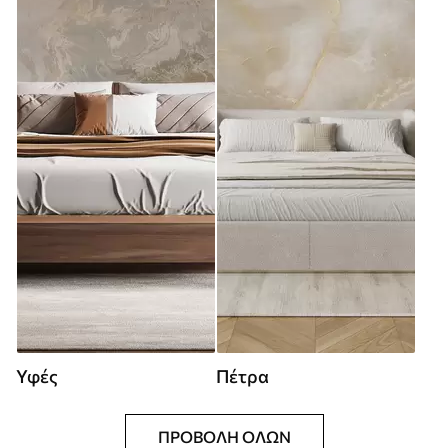
Υφές
Πέτρα
ΠΡΟΒΟΛΉ ΌΛΩΝ