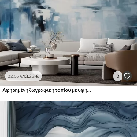
13
.23
€
2
22
.05
€
Αφηρημένη ζωγραφική τοπίου με υφή, με μπλε και λευκές πινελιές, μοντέρνο στυλ