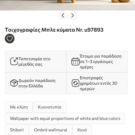
Τοιχογραφίες Μπλε κύματα Nr. u97893
Έτοιμο για παράδοση
Ταπετσαρία στο
σε 1–3 εργάσιμες
μέγεθός σας
ημέρες
Επιστροφές
Δωρεάν παράδοση
χρημάτων εντός 30
στην Ελλάδα
ημερών
Με κλίση
Κυανοτυπία
Wallpaper with equal proportions of white and blue colors
Shibori
Ombré wallmural
Κενό