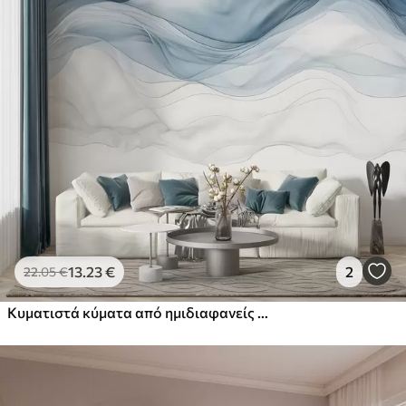
13
.23
€
2
22
.05
€
Κυματιστά κύματα από ημιδιαφανείς υφές σε αποχρώσεις του σκούρου μπλε , του γαλάζιου και του λευκού σε ανοιχτό φόντο