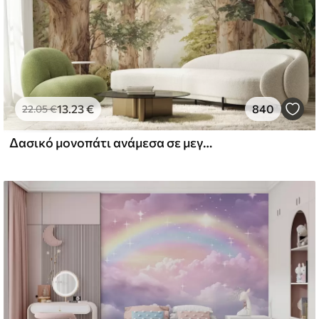
13
.23
€
840
22
.05
€
Δασικό μονοπάτι ανάμεσα σε μεγαλοπρεπή δέντρα σε στυλ ακουαρέλας