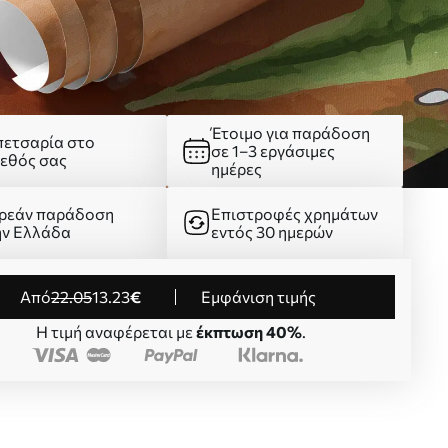
Έτοιμο για παράδοση
πετσαρία στο
σε 1–3 εργάσιμες
γεθός σας
ημέρες
ρεάν παράδοση
Επιστροφές χρημάτων
ην Ελλάδα
εντός 30 ημερών
από
22
.05
13
.23
€
Εμφάνιση τιμής
Η τιμή αναφέρεται με
έκπτωση 40%
.