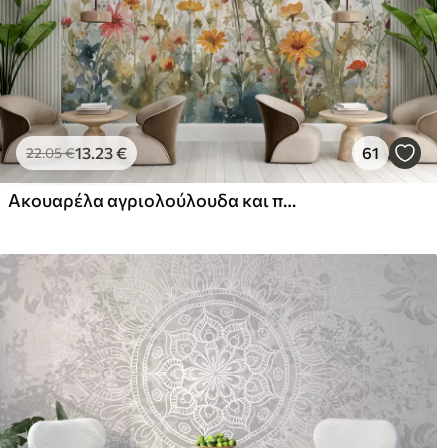
13
.23
€
61
22
.05
€
Ακουαρέλα αγριολούλουδα και πεταλούδες