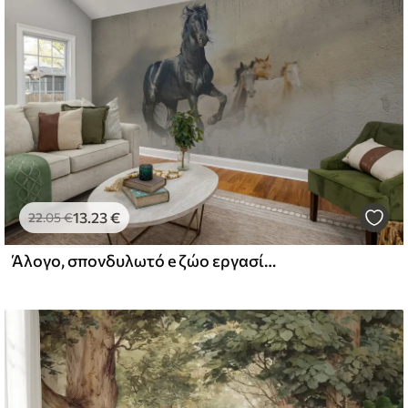
αθαριστεί απαλά με ένα μαλακό σφουγγάρι.
 μπορούν να καθαριστούν με νερό.
ίμιουμ
67
34
.00
€
/m²
13
.23
€
22
.05
€
Άλογο, σπονδυλωτό e ζώο εργασίας
l and Stick
67
49
.00
€
/m²