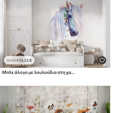
Καθαρισμός
Η ταπετσαρία μπορεί να κ
Οι ταπετσαρίες με βερνίκι
Μέθοδος εφαρμογής
Απρόσκοπτη εφαρμογή
Διαθέσιμα υλικά
Στάνταρ
Πρ
44
.98
56
.
26
.99
€
/m²
13
.23
€
22
.05
€
Μπλε άλογο με λουλούδια στη χαίτη
Premium βινύλιο
Pee
65
.00
81
.
39
.00
€
/m²