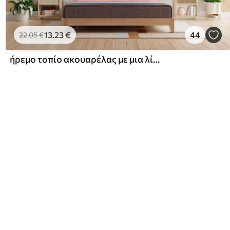
13
.23
€
44
22
.05
€
ήρεμο τοπίο ακουαρέλας με μια λίμνη και ένα ανθισμένο δέντρο