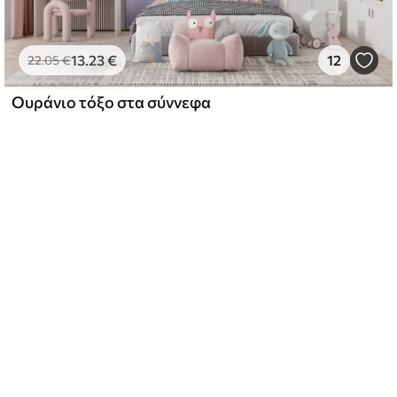
13
.23
€
12
22
.05
€
Ουράνιο τόξο στα σύννεφα