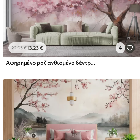
13
.23
€
4
22
.05
€
Αφηρημένο ροζ ανθισμένο δέντρο σε πλήρη άνθιση, δίπλα σε ένα ποτάμι, απαλές πινελιές και παστέλ χρώματα