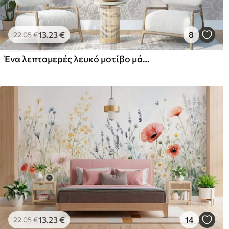
13
.23
€
8
22
.05
€
Ένα λεπτομερές λευκό μοτίβο μάνταλα σε ανοιχτό γκρι ανάγλυφο vintage φόντο
13
.23
€
14
22
.05
€