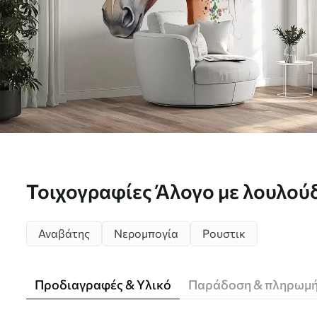
Τοιχογραφίες Άλογο με λουλούδ
u98192
Αναβάτης
Νερομπογία
Ρουστικ
Προδιαγραφές & Υλικό
Παράδοση & πληρωμ