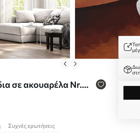
Τα
μέ
Δω
στ
ια σε ακουαρέλα Nr.
ή
Συχνές ερωτήσεις