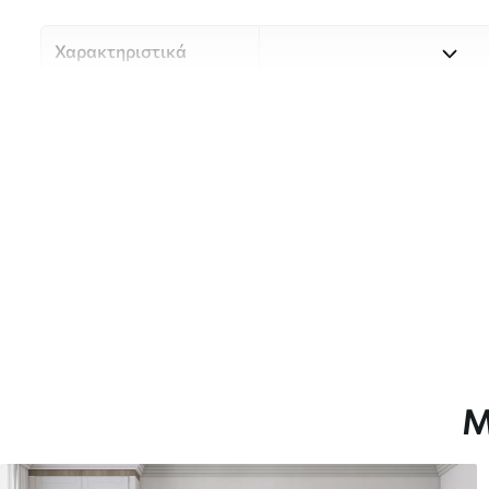
Χαρακτηριστικά
Υλικό
Επιλέξτε ανάμεσα σε τρία 
κατάλληλο για διαφορετι
Περισσότερες πληροφορίες
διαδικασία προσαρμογής.
Συγγραφέας
UWALLS
Αριθμός άρθρου
u98192
Παραγωγή
Η εικόνα εκτυπώνεται στο 
πανομοιότυπες λωρίδες πλ
Μ
Επιπλέον
Μπορείτε να προσθέσετε μ
ταπετσαρίας.