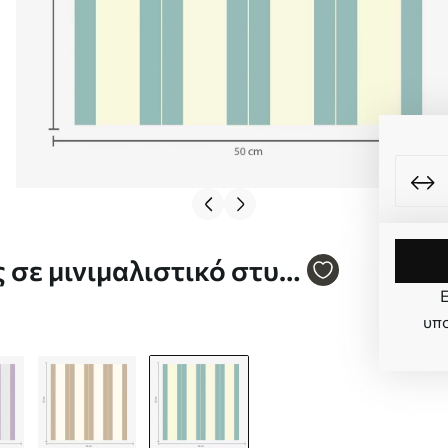
Ε
υπο