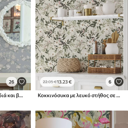
26
13
.23
€
6
22
.05
€
Λευκά λουλούδια σε κλαδιά και βουνά σε μπλε φόντο
Κοκκινόσυκα με λευκό στήθος σε κλαδιά με κρεμ λουλούδια