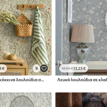
Premium βινύλιο
65
.00
39
.00
€
/m²
3
€
9
13
.23
€
22
.05
€
Κίτρινα και κόκκινα λουλούδια σε ανοιχτό πράσινο φόντο