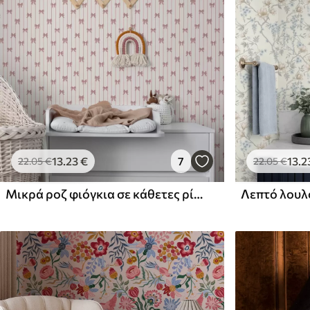
13
.23
€
7
13
.2
22
.05
€
22
.05
€
Μικρά ροζ φιόγκια σε κάθετες ρίγες