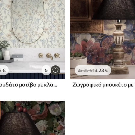
3
€
5
13
.23
€
22
.05
€
Λεπτό λουλουδάτο μοτίβο με κλαδιά και λουλούδια