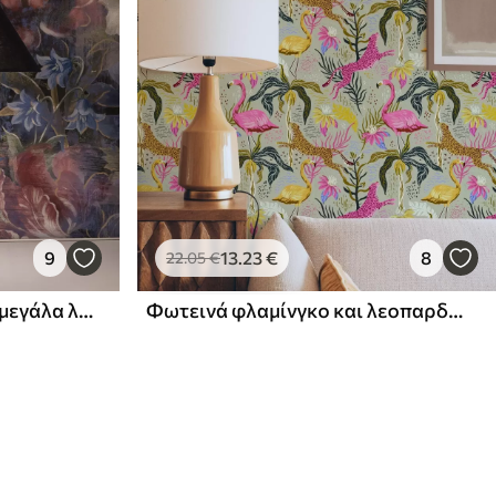
9
13
.23
€
8
22
.05
€
Ζωγραφικό μπουκέτο με μεγάλα λουλούδια σε βαθύ ινδικο φόντο
Φωτεινά φλαμίνγκο και λεοπαρδάλεις ανάμεσα σε τροπικά φυτά