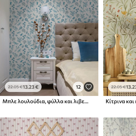
Μέθοδος εφαρμογής
Απρόσκοπτη εφαρμογή
Διαθέσιμα υλικά
Στάνταρ
Πρίμιουμ
44
.98
56
.67
26
.99
€
/m²
34
.00
€
/m²
13
.23
€
12
13
.2
22
.05
€
22
.05
€
Μπλε λουλούδια, φύλλα και λιβελούλες σε λευκό φόντο