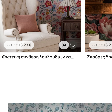
13
.23
€
34
13
.2
22
.05
€
22
.05
€
Φωτεινή σύνθεση λουλουδιών και μούρων με παπαγάλους