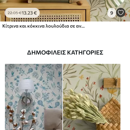
13
.23
€
9
22
.05
€
Κίτρινα και κόκκινα λουλούδια σε ανοιχτό πράσινο φόντο
ΔΗΜΟΦΙΛΕΊΣ ΚΑΤΗΓΟΡΊΕΣ