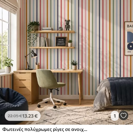
13
.23
€
1
22
.05
€
Φωτεινές πολύχρωμες ρίγες σε ανοιχτόχρωμο φόντο