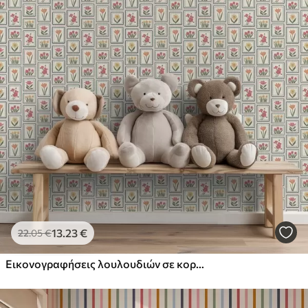
13
.23
€
22
.05
€
Εικονογραφήσεις λουλουδιών σε κορνίζα με περίγραμμα