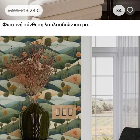
44
.98
26
.99
€
/m²
13
.23
€
34
22
.05
€
Πρίμιουμ
Φωτεινή σύνθεση λουλουδιών και μούρων με παπαγάλους
56
.67
34
.00
€
/m²
Premium βινύλιο
65
.00
39
.00
€
/m²