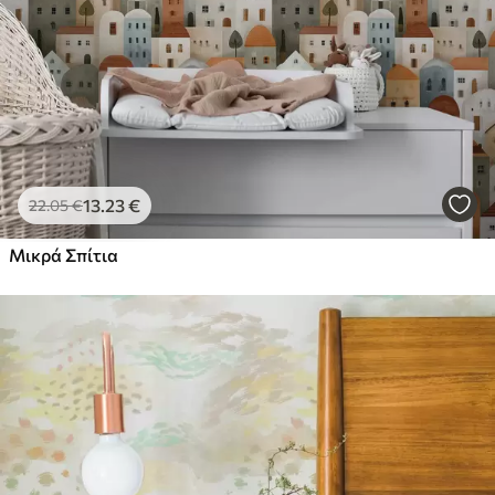
13
.23
€
22
.05
€
Μικρά Σπίτια