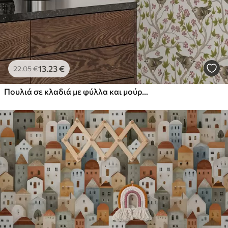
13
.23
€
22
.05
€
Πουλιά σε κλαδιά με φύλλα και μούρα σε λευκό φόντο