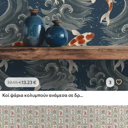
13
.23
€
3
22
.05
€
Κοί ψάρια κολυμπούν ανάμεσα σε δραματικά κύματα του ωκεανού