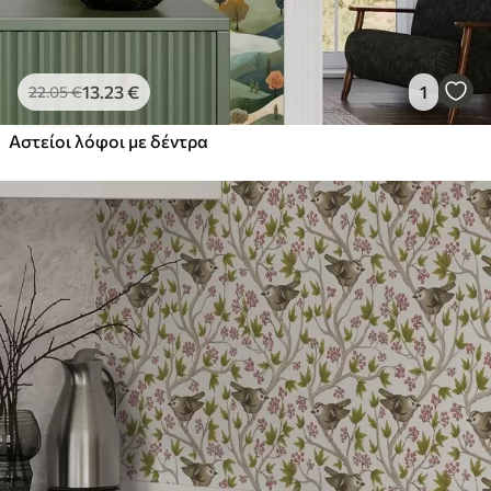
13
.23
€
1
22
.05
€
Αστείοι λόφοι με δέντρα