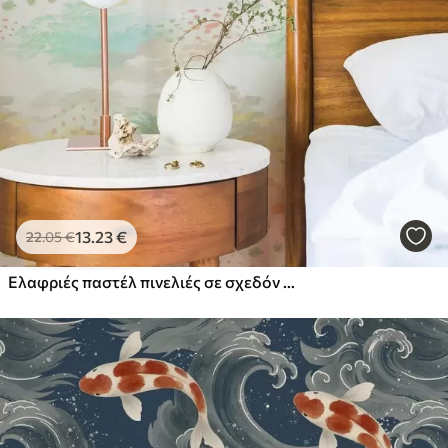
13
.23
€
22
.05
€
Ελαφριές παστέλ πινελιές σε σχεδόν λευκό φόντο