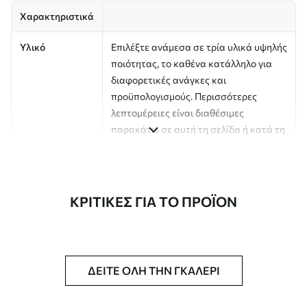
Χαρακτηριστικά
Υλικό
Επιλέξτε ανάμεσα σε τρία υλικά υψηλής
ποιότητας, το καθένα κατάλληλο για
διαφορετικές ανάγκες και
προϋπολογισμούς. Περισσότερες
λεπτομέρειες είναι διαθέσιμες
παρακάτω σε αυτή τη σελίδα ή κατά τη
διαδικασία προσαρμογής της
παραγγελίας.
Συγγραφέας
Στούντιο σχεδιασμού Uwalls
ΚΡΙΤΙΚΈΣ ΓΙΑ ΤΟ ΠΡΟΪΌΝ
Αριθμός άρθρου
a01175
Φινίρισμα
Ημι-ματ.
ΔΕΊΤΕ ΌΛΗ ΤΗΝ ΓΚΑΛΕΡΊ
Παραγωγή
Η εικόνα εκτυπώνεται στο μέγεθος που
έχετε ορίσει και κόβεται σε