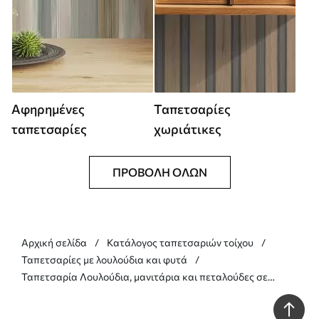
Αφηρημένες
Ταπετσαρίες
ταπετσαρίες
χωριάτικες
ΠΡΟΒΟΛΉ ΌΛΩΝ
Αρχική σελίδα
Κατάλογος ταπετσαριών τοίχου
Ταπετσαρίες με λουλούδια και φυτά
Ταπετσαρία Λουλούδια, μανιτάρια και πεταλούδες σε
κορνίζα Nr. a01175