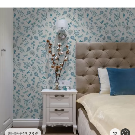
50 cm.
Πρόσθετες
Μπορείτε να προσθέσετε μια
επιλογές
επίστρωση βερνικιού και/ή κόλλα
ταπετσαρίας.
Καθαρισμός
Η ταπετσαρία μπορεί να καθαριστεί
απαλά με ένα μαλακό σφουγγάρι. Οι
ταπετσαρίες με βερνίκι μπορούν να
καθαριστούν με νερό.
Μέθοδος
Απρόσκοπτη εφαρμογή
εφαρμογής
Διαθέσιμα υλικά
Στάνταρ
44
.98
26
.99
€
/m²
13
.23
€
12
22
.05
€