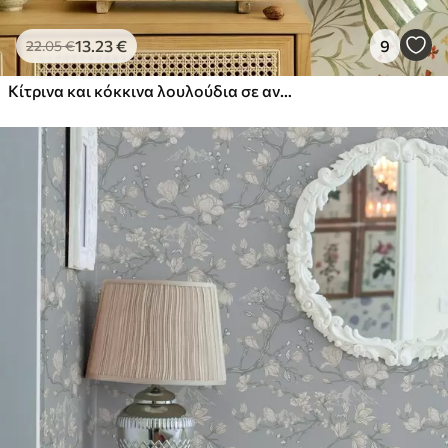
13
.23
€
9
22
.05
€
Κίτρινα και κόκκινα λουλούδια σε ανοιχτό πράσινο φόντο