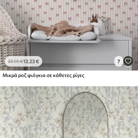
13
.23
€
7
22
.05
€
Μικρά ροζ φιόγκια σε κάθετες ρίγες