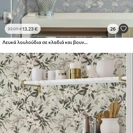
13
.23
€
26
22
.05
€
Λευκά λουλούδια σε κλαδιά και βουνά σε μπλε φόντο