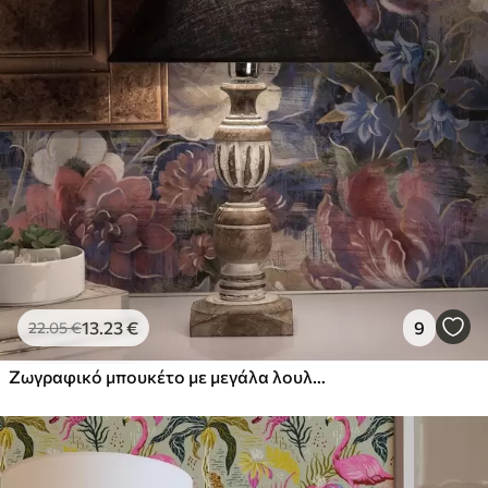
13
.23
€
9
22
.05
€
Ζωγραφικό μπουκέτο με μεγάλα λουλούδια σε βαθύ ινδικο φόντο