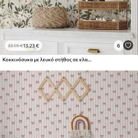
13
.23
€
6
22
.05
€
Κοκκινόσυκα με λευκό στήθος σε κλαδιά με κρεμ λουλούδια