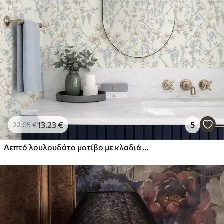
13
.23
€
5
22
.05
€
Λεπτό λουλουδάτο μοτίβο με κλαδιά και λουλούδια