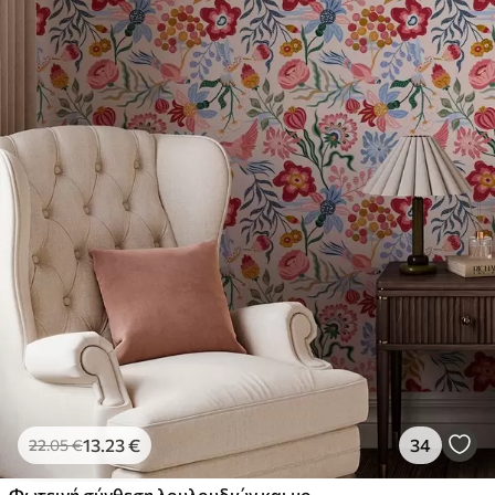
13
.23
€
34
22
.05
€
Φωτεινή σύνθεση λουλουδιών και μούρων με παπαγάλους