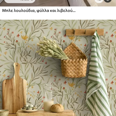
Πρίμιουμ
Μπλε λουλούδια, φύλλα και λιβελούλες σε λευκό φόντο
56
.67
34
.00
€
/m²
Premium βινύλιο
65
.00
39
.00
€
/m²