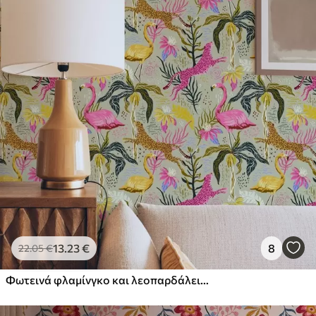
13
.23
€
8
22
.05
€
Φωτεινά φλαμίνγκο και λεοπαρδάλεις ανάμεσα σε τροπικά φυτά