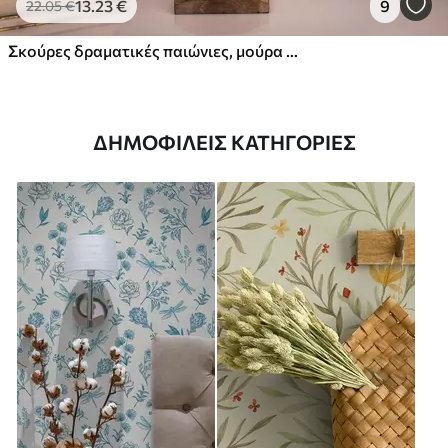
13
.23
€
9
22
.05
€
Σκούρες δραματικές παιώνιες, μούρα και πεταλούδα σε μαύρο φόντο
ΔΗΜΟΦΙΛΕΊΣ ΚΑΤΗΓΟΡΊΕΣ