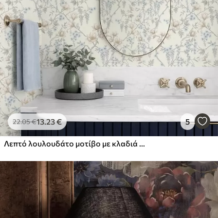
13
.23
€
5
22
.05
€
Λεπτό λουλουδάτο μοτίβο με κλαδιά και λουλούδια