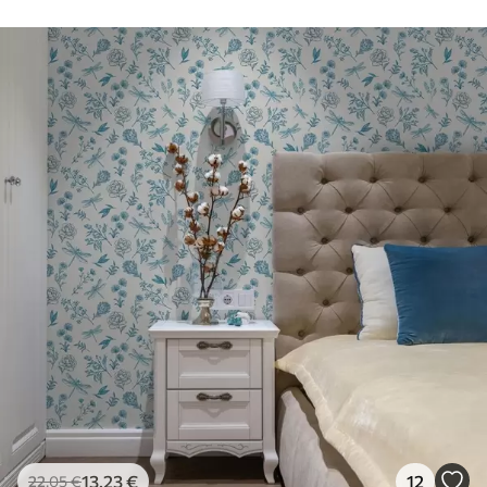
50 cm.
Πρόσθετες
Μπορείτε να προσθέσετε μια
επιλογές
επίστρωση βερνικιού και/ή κόλλα
ταπετσαρίας.
Καθαρισμός
Η ταπετσαρία μπορεί να καθαριστεί
απαλά με ένα μαλακό σφουγγάρι. Οι
ταπετσαρίες με βερνίκι μπορούν να
καθαριστούν με νερό.
Μέθοδος
Απρόσκοπτη εφαρμογή
εφαρμογής
Διαθέσιμα υλικά
Στάνταρ
44
.98
26
.99
€
/m²
13
.23
€
12
22
.05
€