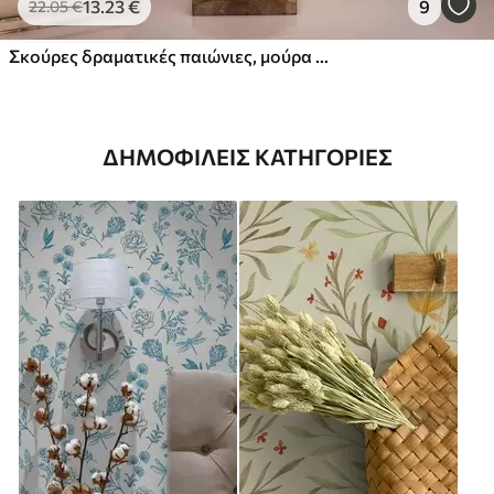
13
.23
€
9
22
.05
€
Σκούρες δραματικές παιώνιες, μούρα και πεταλούδα σε μαύρο φόντο
ΔΗΜΟΦΙΛΕΊΣ ΚΑΤΗΓΟΡΊΕΣ