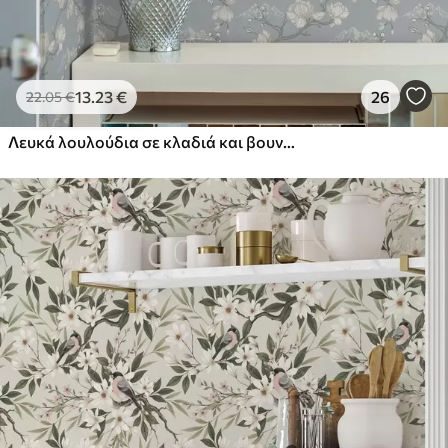
13
.23
€
26
22
.05
€
Λευκά λουλούδια σε κλαδιά και βουνά σε μπλε φόντο