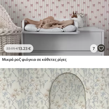
13
.23
€
7
22
.05
€
Μικρά ροζ φιόγκια σε κάθετες ρίγες