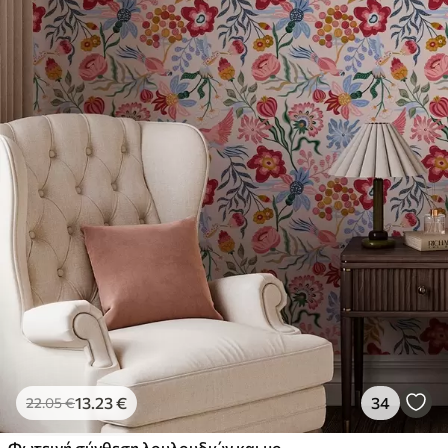
13
.23
€
34
22
.05
€
Φωτεινή σύνθεση λουλουδιών και μούρων με παπαγάλους