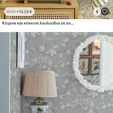
13
.23
€
9
22
.05
€
Κίτρινα και κόκκινα λουλούδια σε ανοιχτό πράσινο φόντο