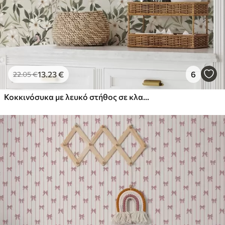
13
.23
€
6
22
.05
€
Κοκκινόσυκα με λευκό στήθος σε κλαδιά με κρεμ λουλούδια