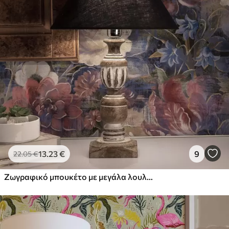
13
.23
€
9
22
.05
€
Ζωγραφικό μπουκέτο με μεγάλα λουλούδια σε βαθύ ινδικο φόντο