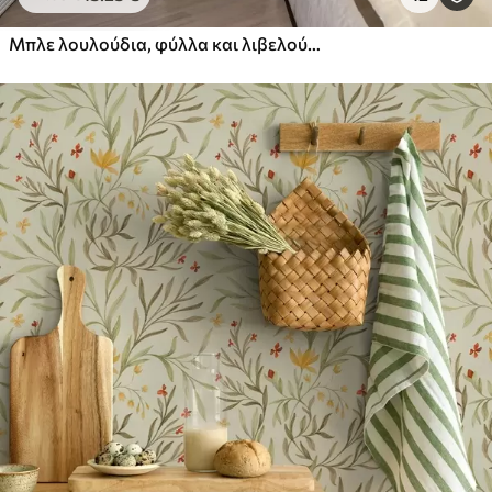
Πρίμιουμ
Μπλε λουλούδια, φύλλα και λιβελούλες σε λευκό φόντο
56
.67
34
.00
€
/m²
Premium βινύλιο
65
.00
39
.00
€
/m²