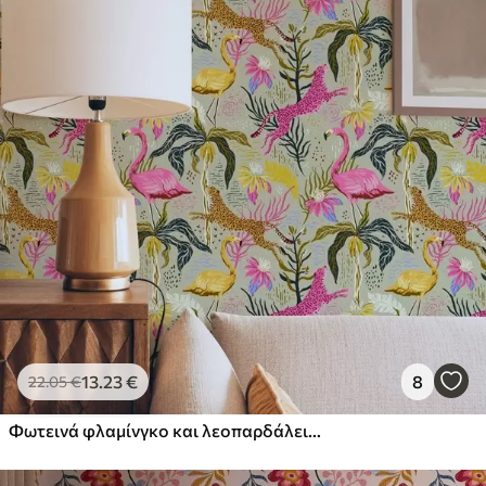
13
.23
€
8
22
.05
€
Φωτεινά φλαμίνγκο και λεοπαρδάλεις ανάμεσα σε τροπικά φυτά