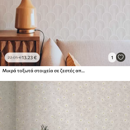
13
.23
€
1
22
.05
€
Μικρά τοξωτά στοιχεία σε ζεστές αποχρώσεις κρεμ-μπεζ