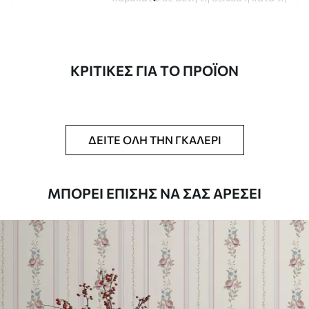
διαδικασία προσαρμογής της
παραγγελίας.
Συγγραφέας
Στούντιο σχεδιασμού Uwalls
ΚΡΙΤΙΚΈΣ ΓΙΑ ΤΟ ΠΡΟΪΌΝ
Αριθμός άρθρου
a01163
Φινίρισμα
Ημι-ματ.
ΔΕΊΤΕ ΌΛΗ ΤΗΝ ΓΚΑΛΕΡΊ
Παραγωγή
Η εικόνα εκτυπώνεται στο μέγεθος που
έχετε ορίσει και κόβεται σε
πανομοιότυπες λωρίδες πλάτους έως
ΜΠΟΡΕΊ ΕΠΊΣΗΣ ΝΑ ΣΑΣ ΑΡΈΣΕΙ
50 cm.
Πρόσθετες
Μπορείτε να προσθέσετε μια
επιλογές
επίστρωση βερνικιού και/ή κόλλα
ταπετσαρίας.
Καθαρισμός
Η ταπετσαρία μπορεί να καθαριστεί