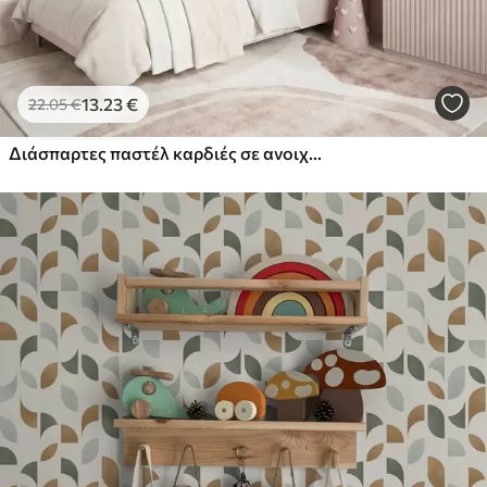
13
.23
€
22
.05
€
Διάσπαρτες παστέλ καρδιές σε ανοιχτόχρωμο φόντο