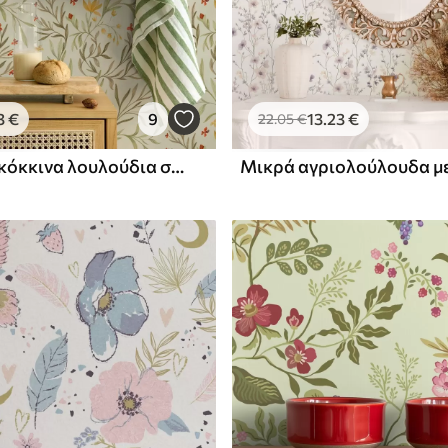
65
.00
39
.00
€
/m²
3
€
9
13
.23
€
22
.05
€
Κίτρινα και κόκκινα λουλούδια σε ανοιχτό πράσινο φόντο