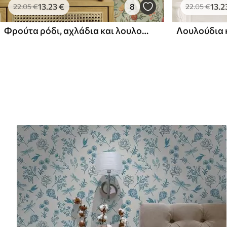
13
.23
€
8
13
.2
22
.05
€
22
.05
€
Φρούτα ρόδι, αχλάδια και λουλούδια σε ανοιχτό πράσινο φόντο