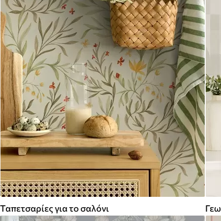
Ταπετσαρίες για το σαλόνι
Γεω