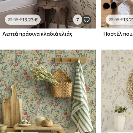
13
.23
€
7
13
.2
22
.05
€
22
.05
€
Λεπτά πράσινα κλαδιά ελιάς