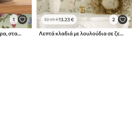
1
13
.23
€
2
22
.05
€
Ανθισμένος κήπος με μούρα, σταφύλια και αγριολούλουδα
Λεπτά κλαδιά με λουλούδια σε ζεστό κρεμ φόντο