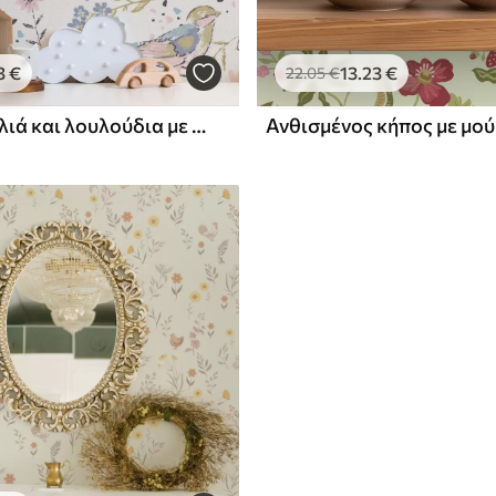
3
€
13
.23
€
22
.05
€
Παστέλ πουλιά και λουλούδια με μισοφέγγαρα σε λευκό φόντο