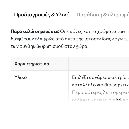
Προδιαγραφές & Υλικό
Παράδοση & πληρωμ
Παρακαλώ σημειώστε:
Οι εικόνες και τα χρώματα των
διαφέρουν ελαφρώς από αυτά της ιστοσελίδας λόγω τω
των συνθηκών φωτισμού στον χώρο.
Χαρακτηριστικά
Υλικό
Επιλέξτε ανάμεσα σε τρία 
κατάλληλο για διαφορετικ
Περισσότερες λεπτομέρειε
σελίδα ή κατά τη διαδικα
Συγγραφέας
Στούντιο σχεδιασμού Uwal
Αριθμός άρθρου
a01152