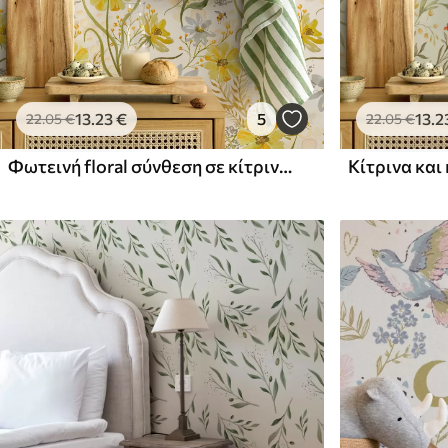
44
.98
56
.67
26
.99
€
/m²
34
.00
€
/m²
13
.23
€
5
13
.2
22
.05
€
22
.05
€
Φωτεινή floral σύνθεση σε κίτρινο χρώμα