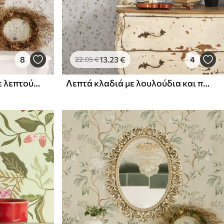
8
13
.23
€
4
22
.05
€
Μικρά αγριολούλουδα με λεπτούς μίσχους σε ανοιχτό φόντο
Λεπτά κλαδιά με λουλούδια και πεταλούδες σε λευκό φόντο