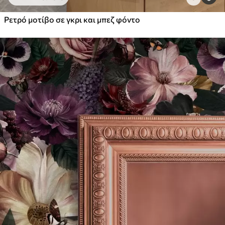
Ρετρό μοτίβο σε γκρι και μπεζ φόντο