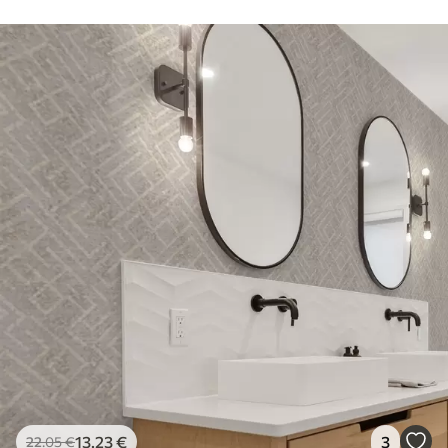
13
.23
€
3
22
.05
€