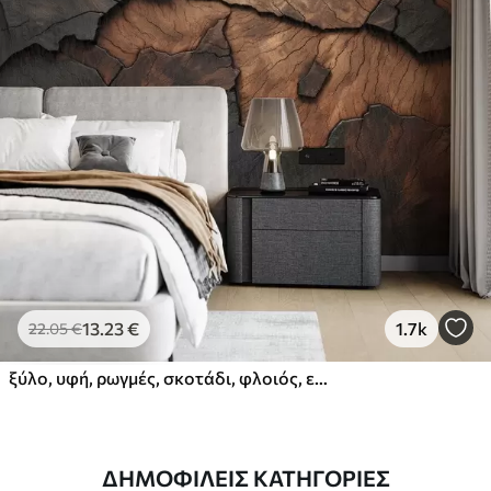
13
.23
€
1.7k
22
.05
€
ξύλο, υφή, ρωγμές, σκοτάδι, φλοιός, επιφάνεια
ΔΗΜΟΦΙΛΕΊΣ ΚΑΤΗΓΟΡΊΕΣ