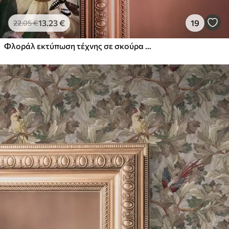
13
.23
€
19
22
.05
€
Φλοράλ εκτύπωση τέχνης σε σκούρα χρώματα