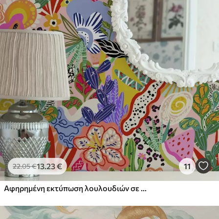
13
.23
€
11
22
.05
€
Αφηρημένη εκτύπωση λουλουδιών σε στυλ pop art