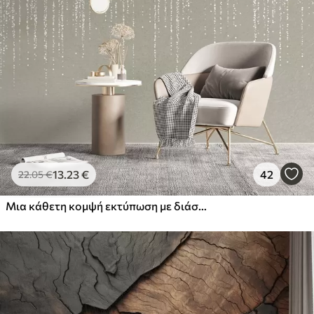
13
.23
€
42
22
.05
€
Μια κάθετη κομψή εκτύπωση με διάστικτη γιρλάντα σε μπεζ φόντο, που δημιουργεί μια αίσθηση βάθους και κίνησης