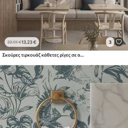
13
.23
€
3
22
.05
€
Σκούρες τιρκουάζ κάθετες ρίγες σε ανοιχτόχρωμο φόντο