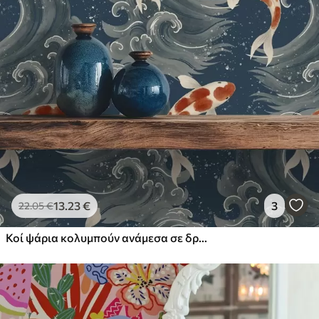
απαλά με ένα μαλακό σφουγγάρι. Οι
ταπετσαρίες με βερνίκι μπορούν να
καθαριστούν με νερό.
Μέθοδος
Απρόσκοπτη εφαρμογή
εφαρμογής
Διαθέσιμα υλικά
Στάνταρ
44
.98
26
.99
€
/m²
13
.23
€
3
22
.05
€
Πρίμιουμ
Κοί ψάρια κολυμπούν ανάμεσα σε δραματικά κύματα του ωκεανού
56
.67
34
.00
€
/m²
Premium βινύλιο
65
.00
39
.00
€
/m²