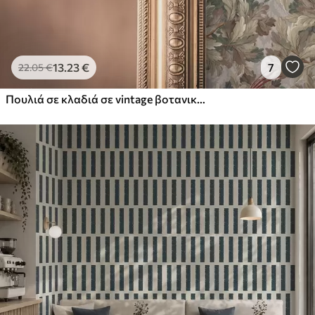
13
.23
€
7
22
.05
€
Πουλιά σε κλαδιά σε vintage βοτανικό στυλ