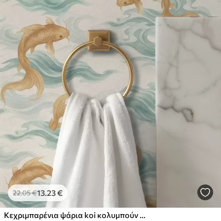
13
.23
€
22
.05
€
Κεχριμπαρένια ψάρια koi κολυμπούν ανάμεσα σε απαλά τυρκουάζ κύματα