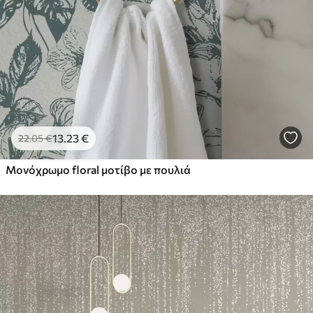
13
.23
€
22
.05
€
Μονόχρωμο floral μοτίβο με πουλιά